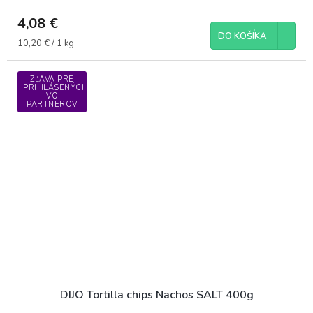
4,08 €
DO KOŠÍKA
Jednotková
10,20 € / 1 kg
cena:
ZĽAVA PRE
PRIHLÁSENÝCH
VO
PARTNEROV
DIJO Tortilla chips Nachos SALT 400g