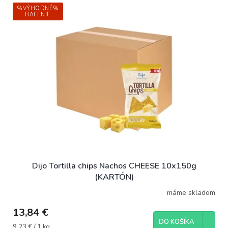
%VÝHODNÉ%
BALENIE
Dijo Tortilla chips Nachos CHEESE 10x150g
(KARTÓN)
máme skladom
13,84 €
DO KOŠÍKA
Jednotková
9,23 € / 1 kg