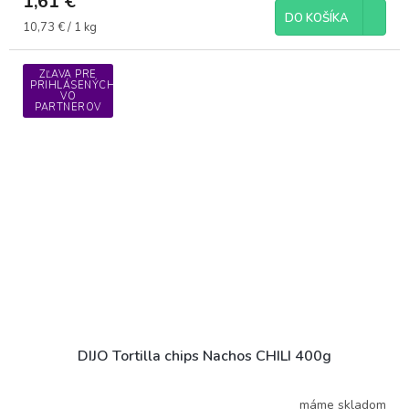
1,61 €
DO KOŠÍKA
Jednotková
10,73 € / 1 kg
cena:
ZĽAVA PRE
PRIHLÁSENÝCH
VO
PARTNEROV
DIJO Tortilla chips Nachos CHILI 400g
máme skladom