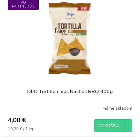
VO
PARTNEROV
DIJO Tortilla chips Nachos BBQ 400g
máme skladom
4,08 €
DO KOŠÍKA
Jednotková
10,20 € / 1 kg
cena: