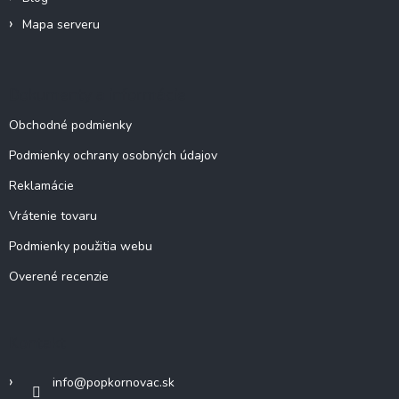
p
Mapa serveru
i
s
u
Dokumenty a informácie
Obchodné podmienky
Podmienky ochrany osobných údajov
Reklamácie
Vrátenie tovaru
Podmienky použitia webu
Overené recenzie
Kontakt
info
@
popkornovac.sk