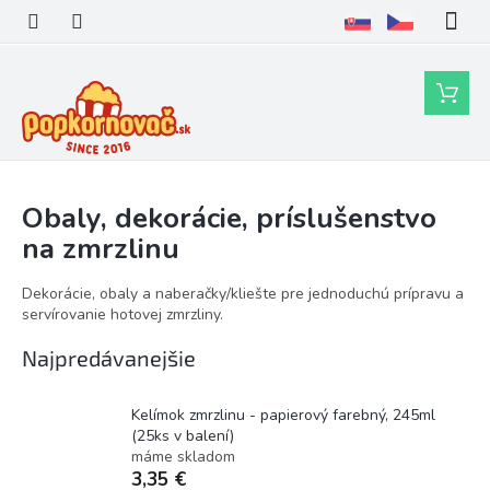
Prejsť
na
obsah
Nákupn
košík
Obaly, dekorácie, príslušenstvo
na zmrzlinu
Dekorácie, obaly a naberačky/kliešte pre jednoduchú prípravu a
servírovanie hotovej zmrzliny.
Najpredávanejšie
Kelímok zmrzlinu - papierový farebný, 245ml
(25ks v balení)
máme skladom
3,35 €