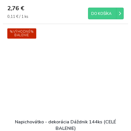
2,76 €
DO KOŠÍKA
Jednotková
0,11 € / 1 ks
cena:
%VÝHODNÉ%
BALENIE
Napichovátko - dekorácia Dáždnik 144ks (CELÉ
BALENIE)