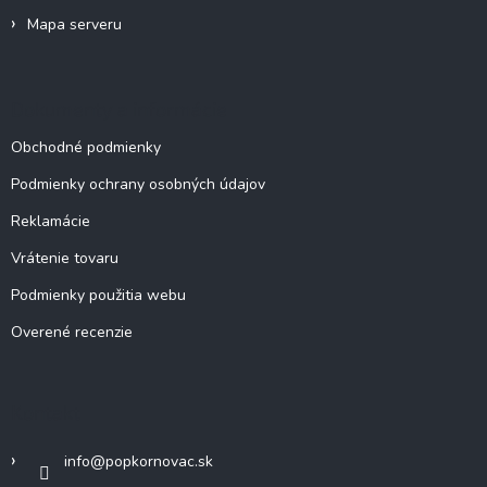
p
Mapa serveru
i
s
u
Dokumenty a informácie
Obchodné podmienky
Podmienky ochrany osobných údajov
Reklamácie
Vrátenie tovaru
Podmienky použitia webu
Overené recenzie
Kontakt
info
@
popkornovac.sk