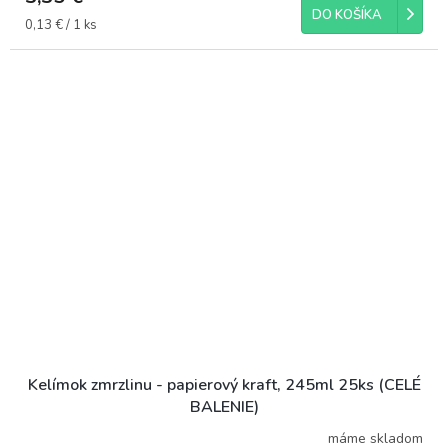
DO KOŠÍKA
Jednotková
0,13 € / 1 ks
cena:
Kelímok zmrzlinu - papierový kraft, 245ml 25ks (CELÉ
BALENIE)
máme skladom