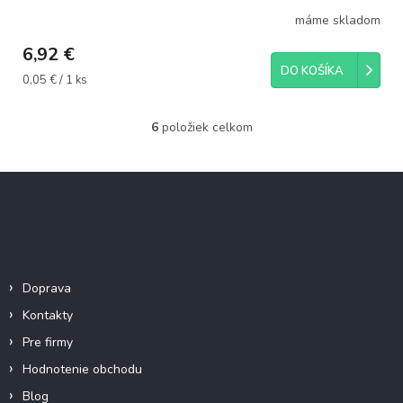
máme skladom
6,92 €
DO KOŠÍKA
Jednotková
0,05 € / 1 ks
cena:
6
položiek celkom
O
v
l
Z
á
á
d
p
a
c
ä
Informácie pre vás
i
t
e
i
p
Doprava
e
r
Kontakty
v
k
Pre firmy
y
Hodnotenie obchodu
v
ý
Blog