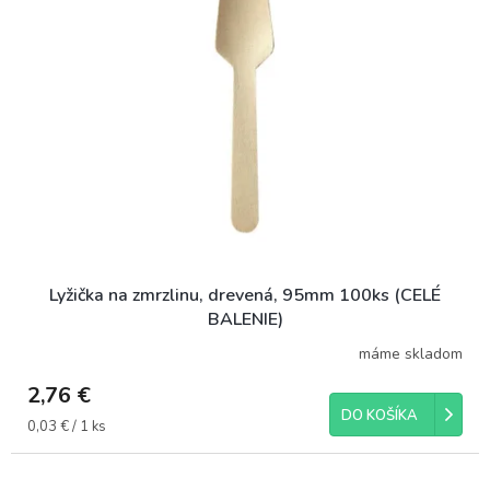
i
o
s
d
p
u
r
k
o
t
d
o
u
v
k
t
o
v
Lyžička na zmrzlinu, drevená, 95mm 100ks (CELÉ
BALENIE)
máme skladom
2,76 €
DO KOŠÍKA
Jednotková
0,03 € / 1 ks
cena: