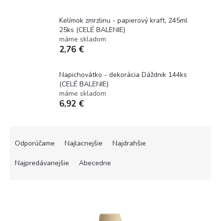
Kelímok zmrzlinu - papierový kraft, 245ml
25ks (CELÉ BALENIE)
máme skladom
2,76 €
Napichovátko - dekorácia Dáždnik 144ks
(CELÉ BALENIE)
máme skladom
6,92 €
R
a
Odporúčame
Najlacnejšie
Najdrahšie
d
e
Najpredávanejšie
Abecedne
n
i
V
e
ý
p
p
r