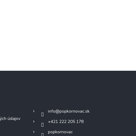
ácie
Kontakt
info
@
popkornovac.sk
ých údajov
+421 222 205 178
popkornovac