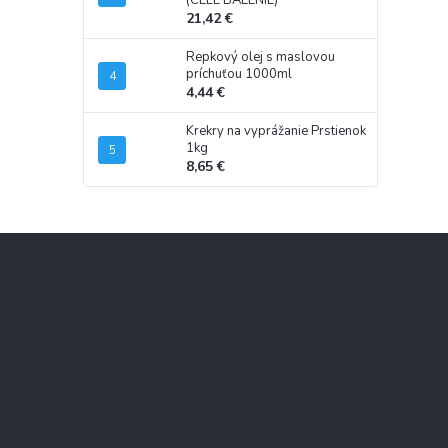
(CELÉ BALENIE)
21,42 €
Repkový olej s maslovou
príchuťou 1000ml
4,44 €
Krekry na vyprážanie Prstienok
1kg
8,65 €
Z
á
p
ä
t
i
e