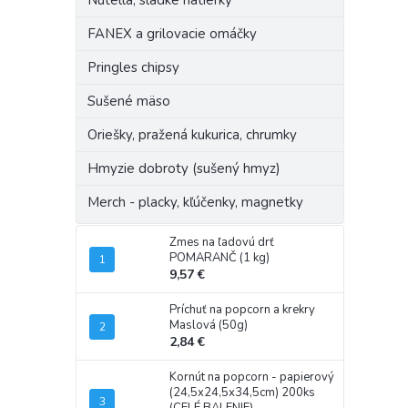
Nutella, sladké nátierky
FANEX a grilovacie omáčky
Pringles chipsy
Sušené mäso
Oriešky, pražená kukurica, chrumky
Hmyzie dobroty (sušený hmyz)
Merch - placky, kľúčenky, magnetky
Zmes na ľadovú drť
POMARANČ (1 kg)
9,57 €
Príchuť na popcorn a krekry
Maslová (50g)
2,84 €
Kornút na popcorn - papierový
(24,5x24,5x34,5cm) 200ks