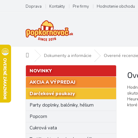
Prejsť
Doprava
Kontakty
Pre firmy
Hodnotenie obchodu
na
obsah
Domov
Dokumenty a informácie
Overené recenzi
B
Preskočiť
NOVINKY
Ov
kategórie
o
č
AKCIA A VÝPREDAJ
Hodno
n
skuto
Darčekové poukazy
ý
Heure
p
ktoré
Party doplnky, balóniky, hélium
a
n
Popcorn
e
Cukrová vata
l