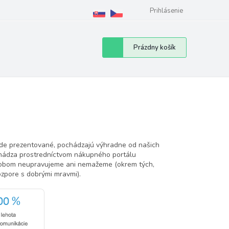
Prihlásenie
Nákupný
Prázdny košík
košík
ode prezentované, pochádzajú výhradne od našich
ochádza prostredníctvom nákupného portálu
sobom neupravujeme ani nemažeme (okrem tých,
ozpore s dobrými mravmi).