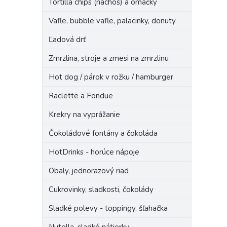
Tortilla chips (nachos) a omáčky
Vafle, bubble vafle, palacinky, donuty
Ľadová drť
Zmrzlina, stroje a zmesi na zmrzlinu
Hot dog / párok v rožku / hamburger
Raclette a Fondue
Krekry na vyprážanie
Čokoládové fontány a čokoláda
HotDrinks - horúce nápoje
Obaly, jednorazový riad
Cukrovinky, sladkosti, čokolády
Sladké polevy - toppingy, šľahačka