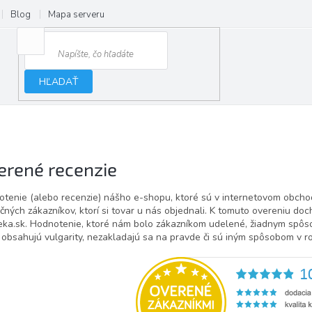
Blog
Mapa serveru
HĽADAŤ
e
erené recenzie
tenie (alebo recenzie) nášho e-shopu, ktoré sú v internetovom obch
čných zákazníkov, ktorí si tovar u nás objednali. K tomuto overeniu d
ka.sk. Hodnotenie, ktoré nám bolo zákazníkom udelené, žiadnym spô
 obsahujú vulgarity, nezakladajú sa na pravde či sú iným spôsobom v r