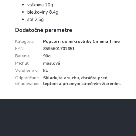
vláknina 10g
bielkoviny 8,4g
soľ 2,5g
Dodatočné parametre
Kategória
:
Popcorn do mikrovlnky Cinema Time
EAN
:
8595601701651
Balenie
:
90g
Príchuť
:
maslová
Vyrobené v
:
EU
Odporúčané
Skladujte v suchu, chráňte pred
skladovanie
:
teplom a priamym slnečným žiarením.
Z
á
p
ä
Informácie pre vás
t
i