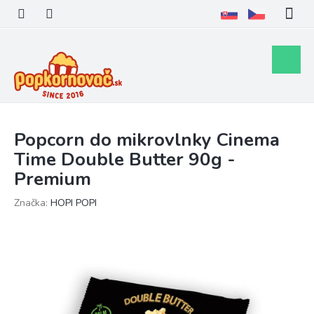
Prejsť
na
obsah
Nákupn
košík
Popcorn do mikrovlnky Cinema
Time Double Butter 90g -
Premium
Značka:
HOPI POPI