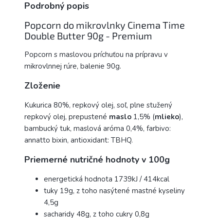
Podrobný popis
Popcorn do mikrovlnky Cinema Time
Double Butter 90g - Premium
Popcorn s maslovou príchuťou na prípravu v
mikrovlnnej rúre, balenie 90g.
Zloženie
Kukurica 80%, repkový olej, soľ, plne stužený
repkový olej, prepustené
maslo
1,5% (
mlieko
),
bambucký tuk, maslová aróma 0,4%, farbivo:
annatto bixin, antioxidant: TBHQ.
Priemerné nutričné ​​hodnoty v 100g
energetická hodnota 1739kJ / 414kcal
tuky 19g, z toho nasýtené mastné kyseliny
4,5g
sacharidy 48g, z toho cukry 0,8g