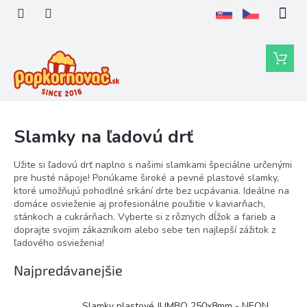
Prejsť
na
obsah
Nákupn
košík
Slamky na ľadovú drť
Užite si ľadovú drť naplno s našimi slamkami špeciálne určenými
pre husté nápoje! Ponúkame široké a pevné plastové slamky,
ktoré umožňujú pohodlné srkání drte bez ucpávania. Ideálne na
domáce osvieženie aj profesionálne použitie v kaviarňach,
stánkoch a cukrárňach. Vyberte si z rôznych dĺžok a farieb a
doprajte svojim zákazníkom alebo sebe ten najlepší zážitok z
ľadového osvieženia!
Najpredávanejšie
Slamky plastové JUMBO 250x8mm - NEON