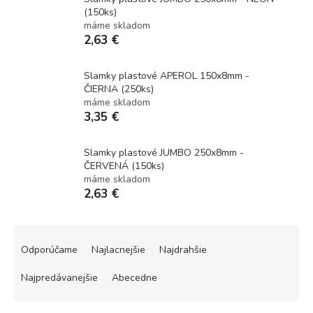
(150ks)
máme skladom
2,63 €
Slamky plastové APEROL 150x8mm -
ČIERNA (250ks)
máme skladom
3,35 €
Slamky plastové JUMBO 250x8mm -
ČERVENÁ (150ks)
máme skladom
2,63 €
R
a
Odporúčame
Najlacnejšie
Najdrahšie
d
e
Najpredávanejšie
Abecedne
n
i