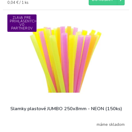
Jednotková
0,04 € / 1 ks
cena:
ZĽAVA PRE
PRIHLÁSENÝCH
VO
PARTNEROV
Slamky plastové JUMBO 250x8mm - NEON (150ks)
máme skladom