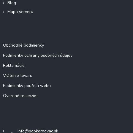
ý
Blog
p
Mapa serveru
i
s
u
Dokumenty a informácie
Obchodné podmienky
Podmienky ochrany osobných údajov
Reklamácie
Vrátenie tovaru
Podmienky použitia webu
Overené recenzie
Kontakt
info
@
popkornovac.sk