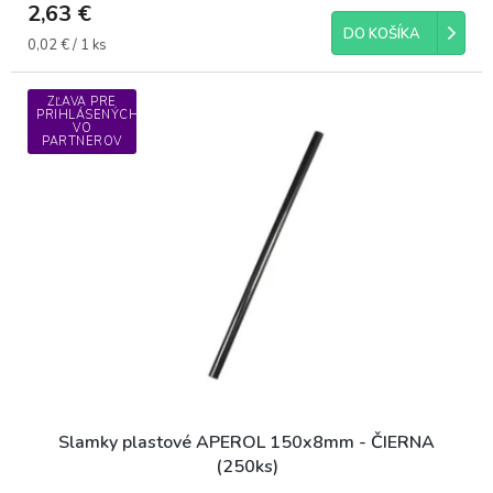
2,63 €
DO KOŠÍKA
Jednotková
0,02 € / 1 ks
cena:
ZĽAVA PRE
PRIHLÁSENÝCH
VO
PARTNEROV
Slamky plastové APEROL 150x8mm - ČIERNA
(250ks)