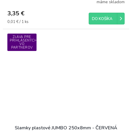
máme skladom
3,35 €
DO KOŠÍKA
Jednotková
0,01 € / 1 ks
cena:
ZĽAVA PRE
PRIHLÁSENÝCH
VO
PARTNEROV
Slamky plastové JUMBO 250x8mm - ČERVENÁ