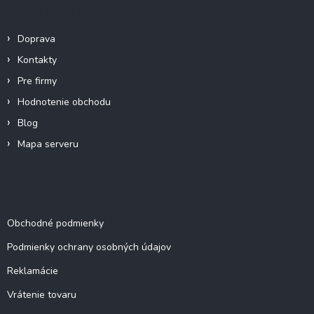
ä
Informácie pre vás
t
i
Doprava
e
Kontakty
Pre firmy
Hodnotenie obchodu
Blog
Mapa serveru
Dokumenty a informácie
Obchodné podmienky
Podmienky ochrany osobných údajov
Reklamácie
Vrátenie tovaru