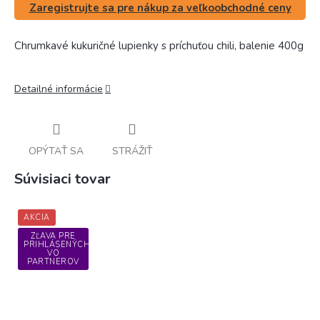
Zaregistrujte sa pre nákup za veľkoobchodné ceny
Chrumkavé kukuričné lupienky s príchuťou chili, balenie 400g
Detailné informácie
OPÝTAŤ SA
STRÁŽIŤ
Súvisiaci tovar
AKCIA
ZĽAVA PRE
PRIHLÁSENÝCH
VO
PARTNEROV