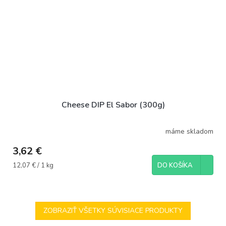
Cheese DIP El Sabor (300g)
máme skladom
3,62 €
Jednotková
12,07 € / 1 kg
DO KOŠÍKA
cena:
ZOBRAZIŤ VŠETKY SÚVISIACE PRODUKTY