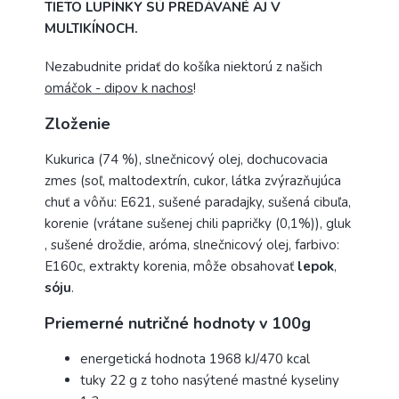
TIETO LUPÍNKY SÚ PREDÁVANÉ AJ V
MULTIKÍNOCH.
Nezabudnite pridať do košíka niektorú z našich
omáčok - dipov k nachos
!
Zloženie
Kukurica (74 %), slnečnicový olej, dochucovacia
zmes (soľ, maltodextrín, cukor, látka zvýrazňujúca
chuť a vôňu: E621, sušené paradajky, sušená cibuľa,
korenie (vrátane sušenej chili papričky (0,1%)), gluk
, sušené droždie, aróma, slnečnicový olej, farbivo:
E160c, extrakty korenia, môže obsahovať
lepok
,
sóju
.
Priemerné nutričné hodnoty v 100g
energetická hodnota 1968 kJ/470 kcal
tuky 22 g z toho nasýtené mastné kyseliny