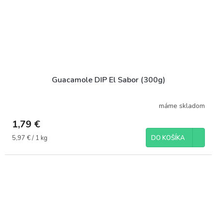
Guacamole DIP El Sabor (300g)
máme skladom
1,79 €
Jednotková
5,97 € / 1 kg
DO KOŠÍKA
cena: