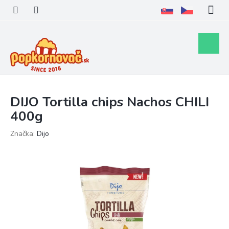
Prejsť
na
obsah
Nákupn
košík
DIJO Tortilla chips Nachos CHILI
400g
Značka:
Dijo