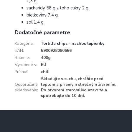
1,3 g
sacharidy 58 g z toho cukry 2 g
bielkoviny 7,4 g
soľ 1,4 g
Dodatočné parametre
Kategória
:
Tortilla chips - nachos lupienky
EAN
:
5900928080656
Balenie
:
400g
Vyrobené v
:
EÚ
Príchuť
:
chili
Skladujte v suchu, chráňte pred
Odporúčané
teplom a priamym slnečným žiarením.
skladovanie
:
Po otvorení starostlivo uzavrite a
spotrebujte do 10 dní.
Z
á
p