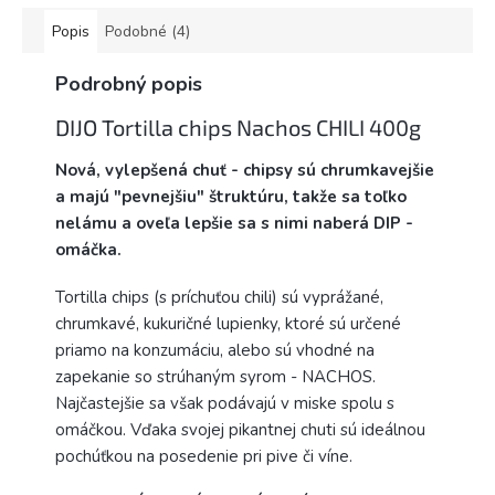
Popis
Podobné (4)
Podrobný popis
DIJO Tortilla chips Nachos CHILI 400g
Nová, vylepšená chuť - chipsy sú chrumkavejšie
a majú "pevnejšiu" štruktúru, takže sa toľko
nelámu a oveľa lepšie sa s nimi naberá DIP -
omáčka.
Tortilla chips (s príchuťou chili) sú vyprážané,
chrumkavé, kukuričné lupienky, ktoré sú určené
priamo na konzumáciu, alebo sú vhodné na
zapekanie so strúhaným syrom - NACHOS.
Najčastejšie sa však podávajú v miske spolu s
omáčkou. Vďaka svojej pikantnej chuti sú ideálnou
pochúťkou na posedenie pri pive či víne.