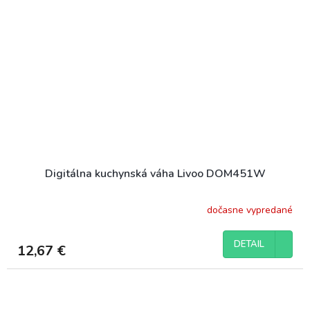
Digitálna kuchynská váha Livoo DOM451W
dočasne vypredané
DETAIL
12,67 €