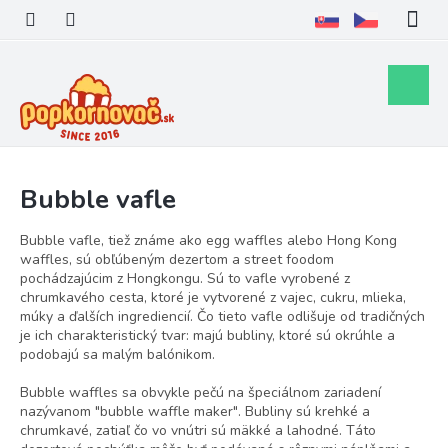
Prejsť
na
obsah
Nákupn
košík
Bubble vafle
Bubble vafle, tiež známe ako egg waffles alebo Hong Kong
waffles, sú obľúbeným dezertom a street foodom
pochádzajúcim z Hongkongu. Sú to vafle vyrobené z
chrumkavého cesta, ktoré je vytvorené z vajec, cukru, mlieka,
múky a ďalších ingrediencií. Čo tieto vafle odlišuje od tradičných
je ich charakteristický tvar: majú bubliny, ktoré sú okrúhle a
podobajú sa malým balónikom.
Bubble waffles sa obvykle pečú na špeciálnom zariadení
nazývanom "bubble waffle maker". Bubliny sú krehké a
chrumkavé, zatiaľ čo vo vnútri sú mäkké a lahodné. Táto