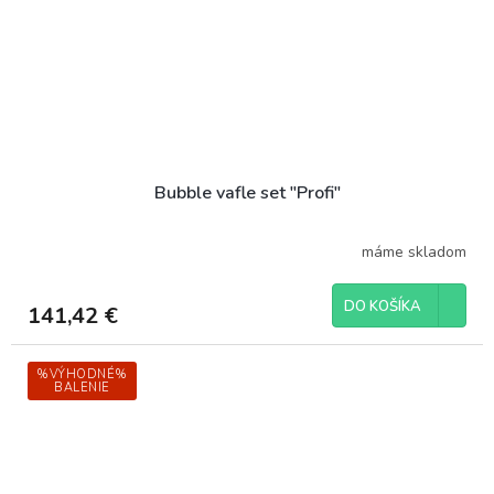
Bubble vafle set "Profi"
máme skladom
DO KOŠÍKA
141,42 €
%VÝHODNÉ%
BALENIE