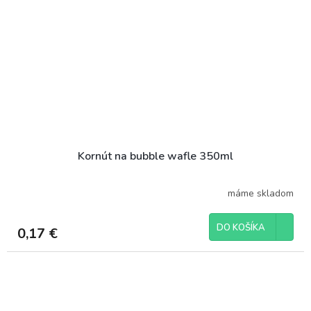
Kornút na bubble wafle 350ml
máme skladom
DO KOŠÍKA
0,17 €