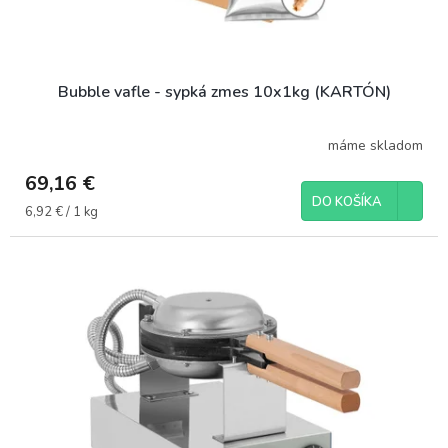
Bubble vafle - sypká zmes 10x1kg (KARTÓN)
máme skladom
69,16 €
DO KOŠÍKA
Jednotková
6,92 € / 1 kg
cena: