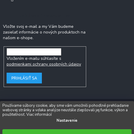
Odoberať newsletter
Vložte svoj e-mail a my Vám budeme
zasielať informácie o nových produktoch na
našom e-shope.
Vložením e-mailu súhlasíte s
podmienkami ochrany osobných údajov
PRIHLÁSIŤ SA
Používame súbory cookie, aby sme vám umožnili pohodlné prehliadanie
webovej stránky a vďaka analýze neustále zlepšovali jej funkcie, výkon a
Copyright 2026
Popkornovač.sk
. Všetky práva vyhradené.
Upraviť
použiteľnosť.
Viac informácií
nastavenie cookies
Nastavenie
Vytvoril Shoptet