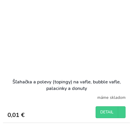
Šľahačka a polevy (topingy) na vafle, bubble vafle,
palacinky a donuty
máme skladom
DETAIL
0,01 €