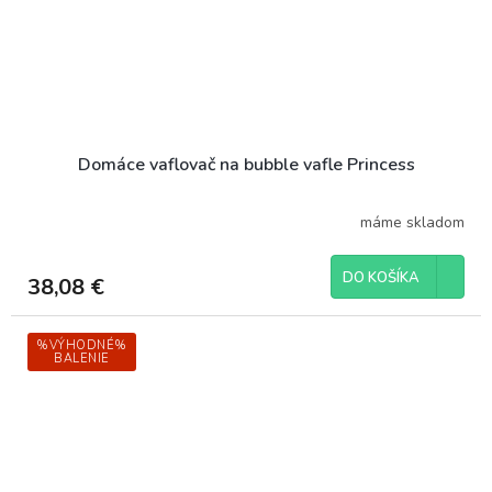
Domáce vaflovač na bubble vafle Princess
máme skladom
DO KOŠÍKA
38,08 €
%VÝHODNÉ%
BALENIE