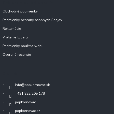
Dokumenty a informácie
Obchodné podmienky
Podmienky ochrany osobných údajov
Reklamácie
Vrátenie tovaru
Podmienky použitia webu
Overené recenzie
Kontakt
info
@
popkornovac.sk
+421 222 205 178
popkornovac
popkornovac.cz