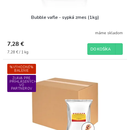
v
Bubble vafle - sypká zmes (1kg)
máme skladom
7,28 €
DO KOŠÍKA
Jednotková
7,28 € / 1 kg
cena:
%VÝHODNÉ%
BALENIE
ZĽAVA PRE
PRIHLÁSENÝCH
VO
PARTNEROV