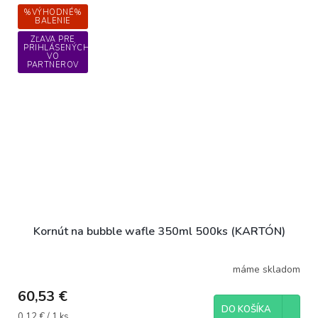
%VÝHODNÉ%
BALENIE
ZĽAVA PRE
PRIHLÁSENÝCH
VO
PARTNEROV
Kornút na bubble wafle 350ml 500ks (KARTÓN)
máme skladom
60,53 €
DO KOŠÍKA
Jednotková
0,12 € / 1 ks