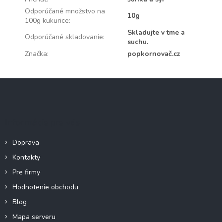
Odporúčané množstvo na
10g
100g kukurice
:
Skladujte v tme a
Odporúčané skladovanie
:
suchu.
Značka
:
popkornovač.cz
Z
á
p
ä
Informácie pre vás
t
i
Doprava
e
Kontakty
Pre firmy
Hodnotenie obchodu
Blog
Mapa serveru