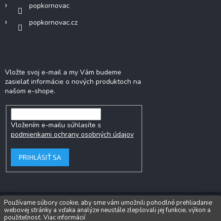
popkornovac
popkornovac.cz
Odoberať newsletter
Vložte svoj e-mail a my Vám budeme
zasielať informácie o nových produktoch na
našom e-shope.
Vložením e-mailu súhlasíte s
podmienkami ochrany osobných údajov
PRIHLÁSIŤ SA
Používame súbory cookie, aby sme vám umožnili pohodlné prehliadanie
webovej stránky a vďaka analýze neustále zlepšovali jej funkcie, výkon a
Copyright 2026
Popkornovač.sk
. Všetky práva vyhradené.
Upraviť
použiteľnosť.
Viac informácií
nastavenie cookies