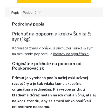
Popis
Podobné (4)
Podrobný popis
Príchuť na popcorn a krekry Šunka &
syr (1kg)
Koreniaca zmes v prášku s príchuťou "šunka & syr"
na ochutenie popcornu a
krekrov na vyprážanie
.
Originálne príchute na popcorn od
Popkornovač.sk
Príchuť je vyrobená podľa našej exkluzívnej
receptúry a je tak vďaka tomu skutočne
originálna a jedinečná. Pri výrobe príchutí
kladieme dôraz nielen na ich chuť a vôňu, ale aj
na konzistenciu, aby sa zmesi ľahko používali
pri príprave popcornu.