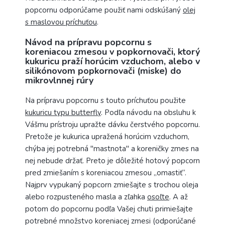
popcornu odporúčame použiť nami odskúšaný
olej
s maslovou príchuťou
.
Návod na prípravu popcornu s
koreniacou zmesou v popkornovači, ktorý
kukuricu praží horúcim vzduchom, alebo v
silikónovom popkornovači (miske) do
mikrovlnnej rúry
Na prípravu popcornu s touto príchuťou použite
kukuricu typu butterfly
. Podľa návodu na obsluhu k
Vášmu prístroju upražte dávku čerstvého popcornu.
Pretože je kukurica upražená horúcim vzduchom,
chýba jej potrebná "mastnota" a koreničky zmes na
nej nebude držať. Preto je dôležité hotový popcorn
pred zmiešaním s koreniacou zmesou „omastiť“.
Najprv vypukaný popcorn zmiešajte s trochou oleja
alebo rozpusteného masla a zľahka
osoľte
. A až
potom do popcornu podľa Vašej chuti primiešajte
potrebné množstvo koreniacej zmesi (odporúčané