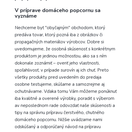
V príprave domáceho popcornu sa
vyznáme
Nechceme byť "obyčajným" obchodom, ktorý
predáva tovar, ktorý pozná iba z obrázkov či
propagačných materiálov výrobcov. Dobre si
uvedomujeme, že osobná skúsenosť s konkrétnym
produktom je jedinou možnosťou, ako sa s ním
dokonale zoznámiť – overiť jeho vlastnosti,
spoľahlivosť, v prípade surovín aj ich chuť. Preto
všetky produkty pred uvedením do predaja
osobne testujeme, skúšame a samozrejme aj
ochutnávame. Vďaka tomu Vám môžeme ponúknuť
iba kvalitné a overené výrobky, poradiť s výberom
av neposlednom rade odovzdať naše skúsenosti a
tipy na správnu prípravu čerstvého, chutného
domáceho popcornu. Nižšie uvádzame nami
odskúšaný a odporúčaný návod na prípravu