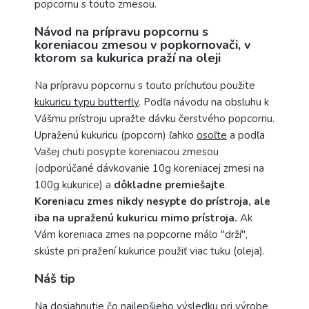
popcornu s touto zmesou.
Návod na prípravu popcornu s
koreniacou zmesou v popkornovači, v
ktorom sa kukurica praží na oleji
Na prípravu popcornu s touto príchuťou použite
kukuricu typu butterfly
. Podľa návodu na obsluhu k
Vášmu prístroju upražte dávku čerstvého popcornu.
Upraženú kukuricu (popcorn) ľahko
osoľte
a podľa
Vašej chuti posypte koreniacou zmesou
(odporúčané dávkovanie 10g koreniacej zmesi na
100g kukurice) a
dôkladne premiešajte
.
Koreniacu zmes nikdy nesypte do prístroja, ale
iba na upraženú kukuricu mimo prístroja.
Ak
Vám koreniaca zmes na popcorne málo "drží",
skúste pri pražení kukurice použiť viac tuku (oleja).
Náš tip
Na dosiahnutie čo najlepšieho výsledku pri výrobe