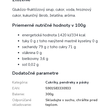
Glukózo-fruktózový sirup, cukor, voda, hroznový
cukor, kukuričný škrob, želatína, aróma.
Priemerné nutričné hodnoty v 100g
energetická hodnota 1420 kJ/334 kcal
tuky 0 g z toho nasýtené mastné kyseliny 0 g
sacharidy 79 g z toho cukry 71 g
vláknina 0 g
bielkoviny 3,6 g
soľ 0,02 g
Dodatočné parametre
Kategória
:
Cukríky, pendreky a pásky
EAN
:
5901583330933
Balenie
:
300g
Odporúčané
Skladujte v suchu, chráňte pred
skladovanie
:
teplom.