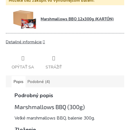
Môžete tiež zakúpiť vo výhodnejšom balení:
Marshmallows BBQ 12x300g (KARTÓN)
Detailné informácie
OPÝTAŤ SA
STRÁŽIŤ
Popis
Podobné (4)
Podrobný popis
Marshmallows BBQ (300g)
Veľké marshmallows BBQ, balenie 300g.
Zloženie