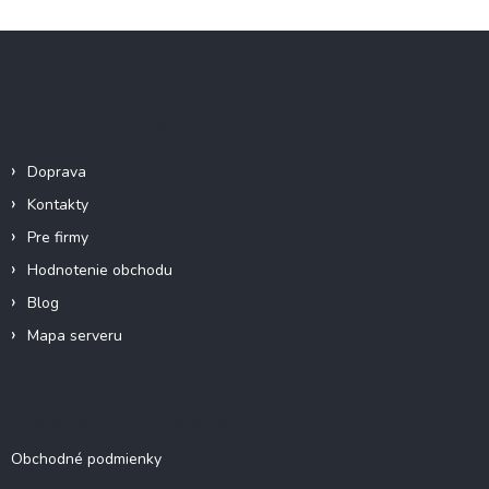
Z
á
p
ä
Informácie pre vás
t
i
Doprava
e
Kontakty
Pre firmy
Hodnotenie obchodu
Blog
Mapa serveru
Dokumenty a informácie
Obchodné podmienky