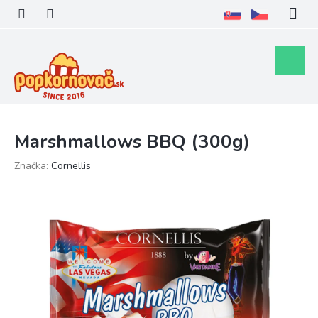
Prejsť
na
obsah
Nákupn
košík
Marshmallows BBQ (300g)
Značka:
Cornellis