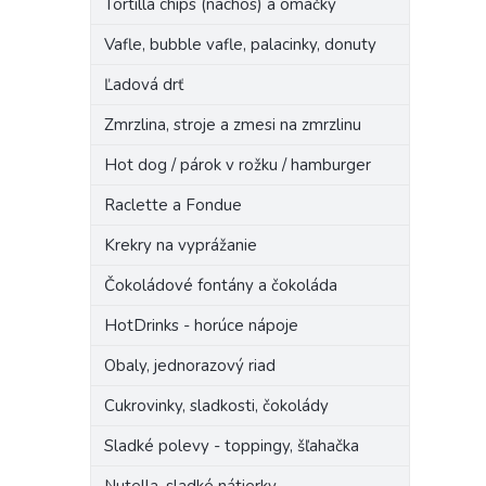
Tortilla chips (nachos) a omáčky
Vafle, bubble vafle, palacinky, donuty
Ľadová drť
Zmrzlina, stroje a zmesi na zmrzlinu
Hot dog / párok v rožku / hamburger
Raclette a Fondue
Krekry na vyprážanie
Čokoládové fontány a čokoláda
HotDrinks - horúce nápoje
Obaly, jednorazový riad
Cukrovinky, sladkosti, čokolády
Sladké polevy - toppingy, šľahačka