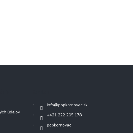
ácie
Kontakt
info
@
popkornovac.sk
ých údajov
+421 222 205 178
popkornovac