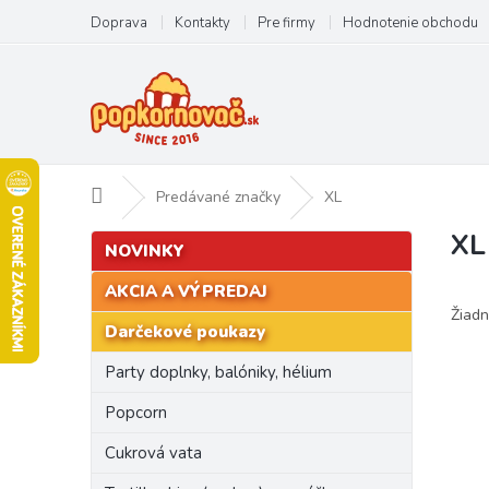
Prejsť
Doprava
Kontakty
Pre firmy
Hodnotenie obchodu
na
obsah
Domov
Predávané značky
XL
XL
B
Preskočiť
NOVINKY
kategórie
o
č
AKCIA A VÝPREDAJ
n
Žiadn
Darčekové poukazy
ý
p
Party doplnky, balóniky, hélium
a
n
Popcorn
e
Cukrová vata
l