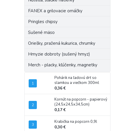
Nutella, sladké nátierky
FANEX a grilovacie omáčky
Pringles chipsy
Sušené mäso
Oriešky, pražená kukurica, chrumky
Hmyzie dobroty (sušený hmyz)
Merch - placky, kľúčenky, magnetky
Pohárik na ľadovú drť so
slamkou a viečkom 300ml
0,36 €
Kornút na popcorn - papierový
(24,5x24,5x34,5cm)
0,17 €
Krabička na popcorn 0,9l
0,30 €