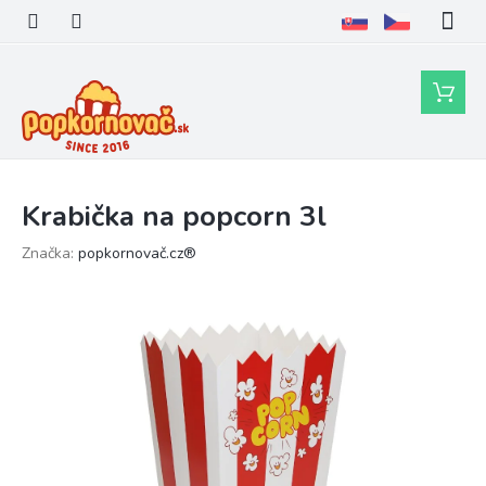
Prejsť
na
obsah
Nákupn
košík
Krabička na popcorn 3l
Značka:
popkornovač.cz®