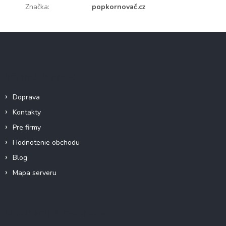
Značka
:
popkornovač.cz
Z
á
p
ä
Informácie pre vás
t
i
Doprava
e
Kontakty
Pre firmy
Hodnotenie obchodu
Blog
Mapa serveru
Dokumenty a informácie