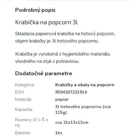
Podrobný popis
Krabička na popcorn 3l
Skladacia papierová krabička na hotový popcorn,
objem krabičky je 3l hotového popcornu.
Krabička je vyrobená z hygienického materiálu
vhodného na styk s potravinou.
Dodatočné parametre
Kategória
:
Krabičky a obaly na popcorn
EAN
:
8594207221914
Materiál
:
papier
3l hotového popcornu (cca
Kapacita
:
115g)
Rozmery (V x Š x
cca 21x13x13cm
H)
:
Balenie
:
1ks