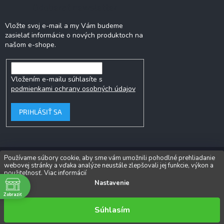
Odoberať newsletter
Vložte svoj e-mail a my Vám budeme
zasielať informácie o nových produktoch na
našom e-shope.
Vložením e-mailu súhlasíte s
podmienkami ochrany osobných údajov
PRIHLÁSIŤ SA
Používame súbory cookie, aby sme vám umožnili pohodlné prehliadanie
webovej stránky a vďaka analýze neustále zlepšovali jej funkcie, výkon a
Copyright 2026
Popkornovač.sk
. Všetky práva vyhradené.
Upraviť
použiteľnosť.
Viac informácií
nastavenie cookies
Nastavenie
Zobraziť
Vytvoril Shoptet
Súhlasím