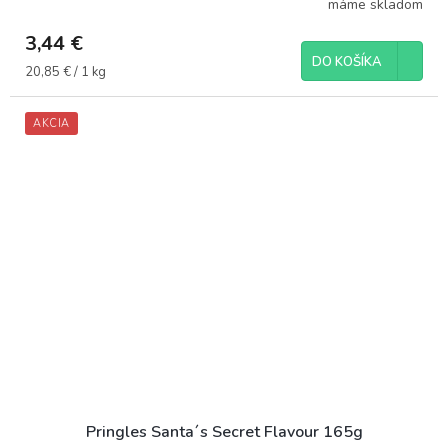
máme skladom
3,44 €
DO KOŠÍKA
Jednotková
20,85 € / 1 kg
cena:
AKCIA
Pringles Santa´s Secret Flavour 165g