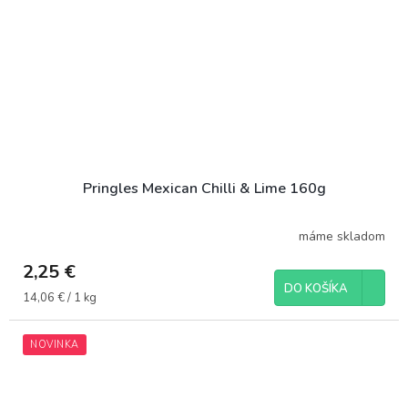
Pringles Mexican Chilli & Lime 160g
máme skladom
2,25 €
DO KOŠÍKA
Jednotková
14,06 € / 1 kg
cena:
NOVINKA