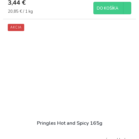
3,44 €
DO KOŠÍKA
Jednotková
20,85 € / 1 kg
cena:
AKCIA
Pringles Hot and Spicy 165g