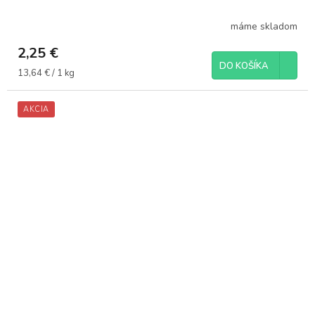
máme skladom
2,25 €
DO KOŠÍKA
Jednotková
13,64 € / 1 kg
cena:
AKCIA