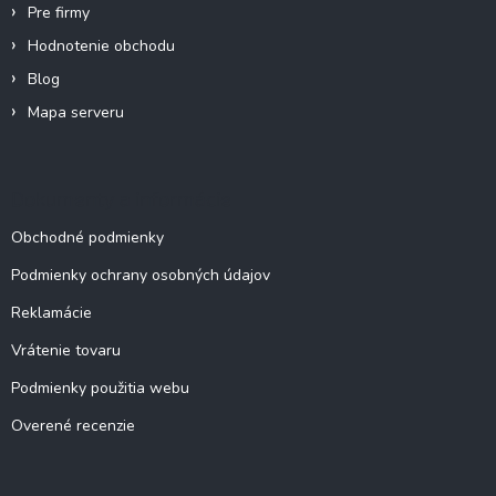
k
Pre firmy
y
Hodnotenie obchodu
v
ý
Blog
p
Mapa serveru
i
s
u
Dokumenty a informácie
Obchodné podmienky
Podmienky ochrany osobných údajov
Reklamácie
Vrátenie tovaru
Podmienky použitia webu
Overené recenzie