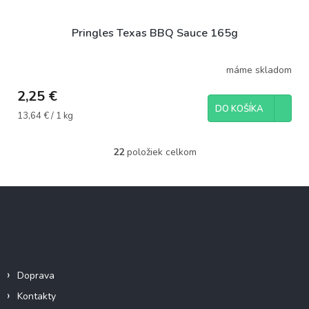
Pringles Texas BBQ Sauce 165g
máme skladom
2,25 €
DO KOŠÍKA
Jednotková
13,64 € / 1 kg
cena:
22
položiek celkom
O
v
l
Z
á
á
d
p
a
c
ä
Informácie pre vás
i
t
e
i
p
Doprava
e
r
Kontakty
v