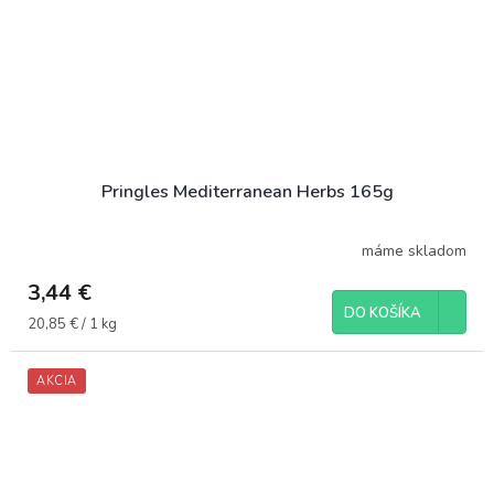
Pringles Mediterranean Herbs 165g
máme skladom
3,44 €
DO KOŠÍKA
Jednotková
20,85 € / 1 kg
cena:
AKCIA