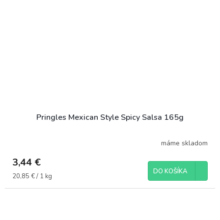
Pringles Mexican Style Spicy Salsa 165g
máme skladom
3,44 €
DO KOŠÍKA
Jednotková
20,85 € / 1 kg
cena: