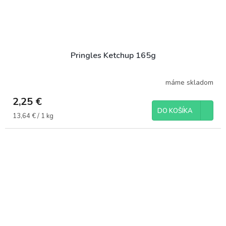
Pringles Ketchup 165g
máme skladom
2,25 €
DO KOŠÍKA
Jednotková
13,64 € / 1 kg
cena: