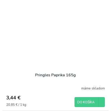
Pringles Paprika 165g
máme skladom
3,44 €
DO KOŠÍKA
Jednotková
20,85 € / 1 kg
cena: