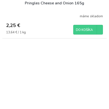
Pringles Cheese and Onion 165g
máme skladom
2,25 €
DO KOŠÍKA
Jednotková
13,64 € / 1 kg
cena: