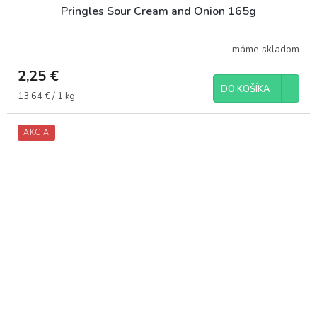
Pringles Sour Cream and Onion 165g
máme skladom
2,25 €
DO KOŠÍKA
Jednotková
13,64 € / 1 kg
cena:
AKCIA