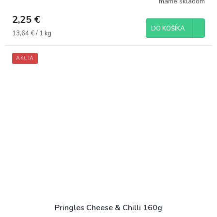
máme skladom
2,25 €
DO KOŠÍKA
Jednotková
13,64 € / 1 kg
cena:
AKCIA
Pringles Cheese & Chilli 160g