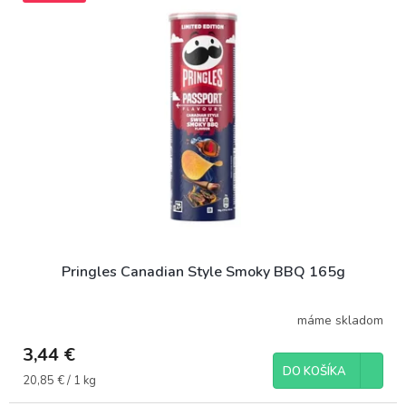
Pringles Canadian Style Smoky BBQ 165g
máme skladom
3,44 €
DO KOŠÍKA
Jednotková
20,85 € / 1 kg
cena: