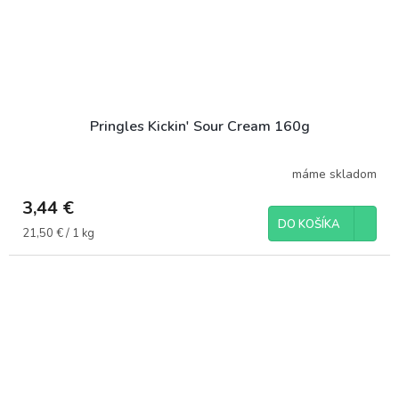
Pringles Kickin' Sour Cream 160g
máme skladom
3,44 €
DO KOŠÍKA
Jednotková
21,50 € / 1 kg
cena: