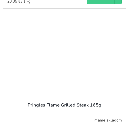
Jednotková
20,85 € / 1 kg
cena:
Pringles Flame Grilled Steak 165g
máme skladom