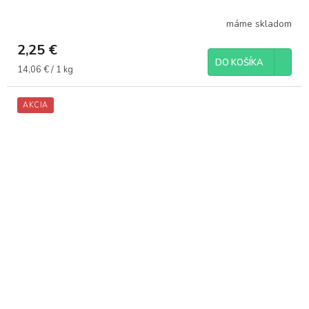
máme skladom
2,25 €
DO KOŠÍKA
Jednotková
14,06 € / 1 kg
cena:
AKCIA