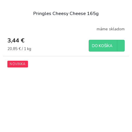
Pringles Cheesy Cheese 165g
máme skladom
3,44 €
DO KOŠÍKA
Jednotková
20,85 € / 1 kg
cena:
NOVINKA