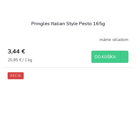
Pringles Italian Style Pesto 165g
máme skladom
3,44 €
DO KOŠÍKA
Jednotková
20,85 € / 1 kg
cena:
AKCIA