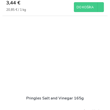
3,44 €
DO KOŠÍKA
Jednotková
20,85 € / 1 kg
cena:
Pringles Salt and Vinegar 165g