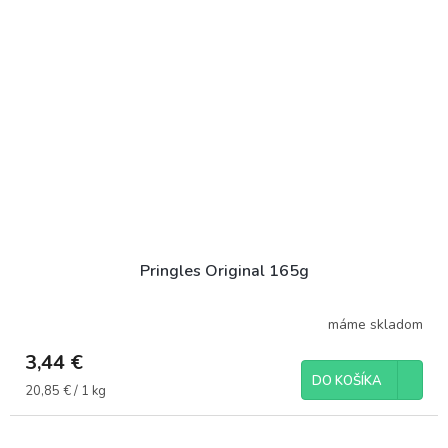
Pringles Original 165g
máme skladom
3,44 €
DO KOŠÍKA
Jednotková
20,85 € / 1 kg
cena: