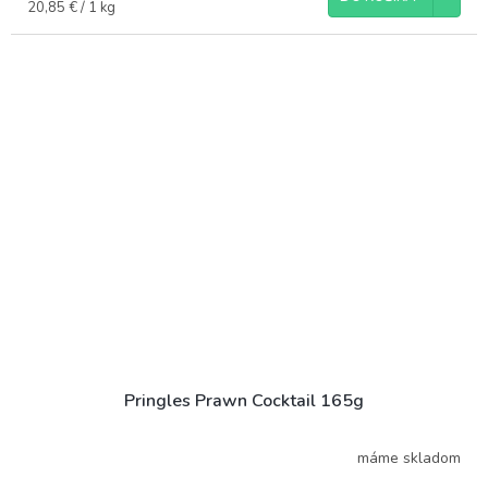
Jednotková
20,85 € / 1 kg
cena:
Pringles Prawn Cocktail 165g
máme skladom