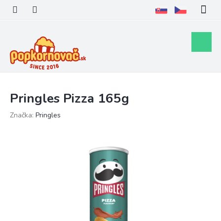
Prejsť
na
obsah
Nákupn
košík
Pringles Pizza 165g
Značka:
Pringles