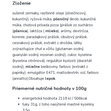
Zloženie
sušené zemiaky, rastlinné oleje (slnečnicový,
kukuričný), ryžová múka,
pšeničný
škrob, kukuričná
múka, chuťová prísada pizza (prášok zo suchárov
(
pšenica
), laktóza (
mlieko
), arómy, dextróza,
korenie, paradajkový prášok, cibuľový prášok,
cesnakový prášok, extrakt z droždia, látky
zvýrazňujúce chuť a vôňu (glutaman sodný,
guanylán sodný, inosinan sodný), cukor, kyselina
(kyselina citrónová), regulátor kyslosti (diacetát
sodný),
mliečne
bielkoviny, farbivo (extrakt z
papriky), emulgátor E471, maltodextrín, soľ, farbivo
(annatto).Obsahuje
lepok
.
Priemerné nutričné ​​hodnoty v 100g
energetická hodnota 2118 kJ / 506kcal
tuky 31g, z toho nasýtené mastné kyseliny
3,5g