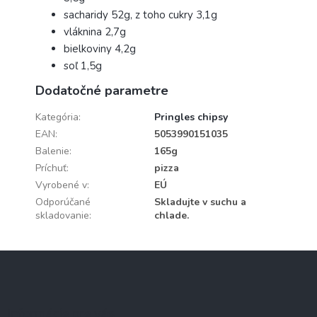
sacharidy 52g, z toho cukry 3,1g
vláknina 2,7g
bielkoviny 4,2g
soľ 1,5g
Dodatočné parametre
Kategória
:
Pringles chipsy
EAN
:
5053990151035
Balenie
:
165g
Príchuť
:
pizza
Vyrobené v
:
EÚ
Odporúčané
Skladujte v suchu a
skladovanie
:
chlade.
Z
á
p
ä
Informácie pre vás