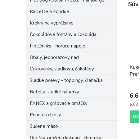
Hot dog / párok v rožku / hamburger
Súv
Raclette a Fondue
Krekry na vyprážanie
Čokoládové fontány a čokoláda
HotDrinks - horúce nápoje
Obaly, jednorazový riad
Kuk
Cukrovinky, sladkosti, čokolády
Pre
Sladké polevy - toppingy, šľahačka
Nutella, sladké nátierky
6,6
FANEX a grilovacie omáčky
Jedn
6,60 
cena:
Pringles chipsy
DO
Sušené mäso
Oriešky, pražená kukurica, chrumky