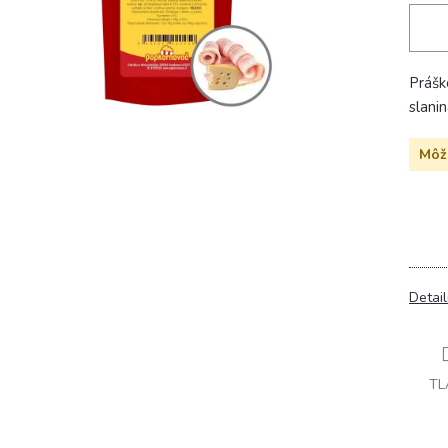
Prášk
slani
Môže
Detai
TL