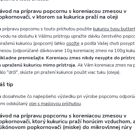
ávod na prípravu popcornu s koreniacou zmesou v
opkornovači, v ktorom sa kukurica praží na oleji
 prípravu popcornu s touto príchuťou použite
kukuricu typu butterf
vodu na obsluhu k Vášmu prístroju upražte dávku čerstvého popco
raženú kukuricu (popcorn) ľahko
osoľte
a podľa Vašej chuti posyp
esou (odporúčané dávkovanie 10g koreniacej zmesi na 100g kukur
ôkladne premiešajte
.
Koreniacu zmes nikdy nesypte do prístroj
 upraženú kukuricu mimo prístroja.
Ak Vám koreniaca zmes na 
lo "drží", skúste pri pražení kukurice použiť viac tuku (oleja).
áš tip
 dosiahnutie čo najlepšieho výsledku pri výrobe popcornu odpor
ami odskúšaný
olej s maslovou príchuťou
.
ávod na prípravu popcornu s koreniacou zmesou v
opkornovači, ktorý kukuricu praží horúcim vzduchom, 
ilikónovom popkornovači (miske) do mikrovlnnej rúry