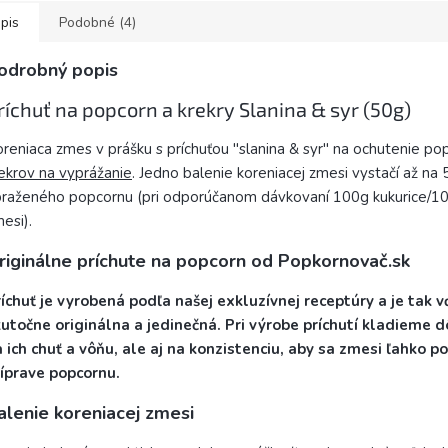
pis
Podobné (4)
odrobný popis
ríchuť na popcorn a krekry Slanina & syr (50g)
reniaca zmes v prášku s príchuťou "slanina & syr" na ochutenie po
ekrov na vyprážanie
. Jedno balenie koreniacej zmesi vystačí až na 5
raženého popcornu (pri odporúčanom dávkovaní 100g kukurice/10
esi).
riginálne príchute na popcorn od Popkornovač.sk
íchuť je vyrobená podľa našej exkluzívnej receptúry a je tak
utočne originálna a jedinečná. Pri výrobe príchutí kladieme d
 ich chuť a vôňu, ale aj na konzistenciu, aby sa zmesi ľahko pou
íprave popcornu.
alenie koreniacej zmesi