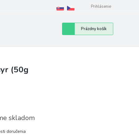
Prihlásenie
Nákupný
Prázdny košík
košík
syr (50g
e skladom
sti doručenia