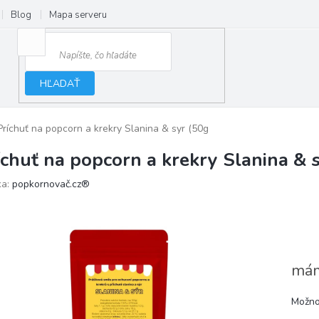
Blog
Mapa serveru
HĽADAŤ
Príchuť na popcorn a krekry Slanina & syr (50g
íchuť na popcorn a krekry Slanina & 
ka:
popkornovač.cz®
mám
Možno