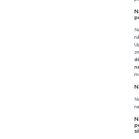
N
p
Na
ná
Up
zm
d
na
má
N
Na
n
N
p
s