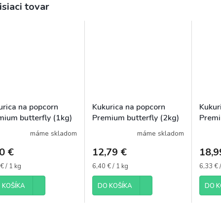
isiaci tovar
urica na popcorn
Kukurica na popcorn
Kukur
mium butterfly (1kg)
Premium butterfly (2kg)
Premi
máme skladom
máme skladom
0 €
12,79 €
18,9
otková
Jednotková
Jednot
€ / 1 kg
6,40 € / 1 kg
6,33 € 
cena:
cena:
 KOŠÍKA
DO KOŠÍKA
DO K