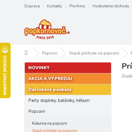
Prejsť
Doprava
Kontakty
Pre firmy
Hodnotenie obchodu
na
obsah
Domov
Popcorn
Slané príchute na popcorn
Pr
B
Preskočiť
NOVINKY
kategórie
o
Znač
č
AKCIA A VÝPREDAJ
n
Darčekové poukazy
ý
p
Party doplnky, balóniky, hélium
a
n
Popcorn
e
l
Kukurica na popcorn
Slané príchute na popcorn