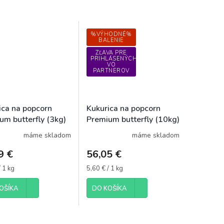
%VÝHODNÉ%
BALENIE
ZĽAVA PRE
PRIHLÁSENÝCH
VO
PARTNEROV
ica na popcorn
Kukurica na popcorn
um butterfly (3kg)
Premium butterfly (10kg)
máme skladom
máme skladom
9 €
56,05 €
ková
Jednotková
/ 1 kg
5,60 € / 1 kg
cena:
OŠÍKA
DO KOŠÍKA