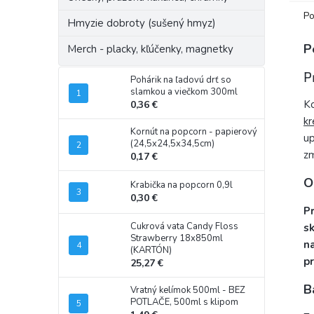
Po
Hmyzie dobroty (sušený hmyz)
P
Merch - placky, kľúčenky, magnetky
P
Pohárik na ľadovú drť so
slamkou a viečkom 300ml
Ko
0,36 €
kr
Kornút na popcorn - papierový
up
(24,5x24,5x34,5cm)
zm
0,17 €
O
Krabička na popcorn 0,9l
0,30 €
Pr
Cukrová vata Candy Floss
sk
Strawberry 18x850ml
na
(KARTÓN)
pr
25,27 €
B
Vratný kelímok 500ml - BEZ
POTLAČE, 500ml s klipom