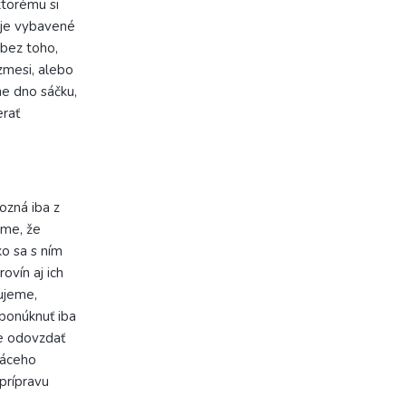
ktorému si
o je vybavené
 bez toho,
zmesi, alebo
ne dno sáčku,
rať
ozná iba z
eme, že
o sa s ním
ovín aj ich
ujeme,
onúknuť iba
e odovzdať
máceho
prípravu