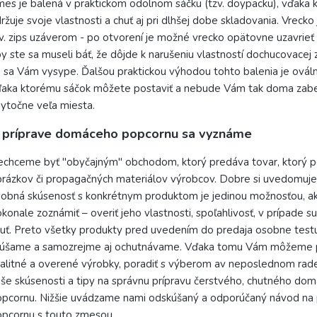
es je balená v praktickom odolnom sáčku (tzv. doypacku), vďaka 
ržuje svoje vlastnosti a chuť aj pri dlhšej dobe skladovania. Vreck
v. zips uzáverom - po otvorení je možné vrecko opätovne uzavrieť
y ste sa museli báť, že dôjde k narušeniu vlastností dochucovacej 
 sa Vám vysype. Ďalšou praktickou výhodou tohto balenia je ovál
aka ktorému sáčok môžete postaviť a nebude Vám tak doma zabe
ytočne veľa miesta.
 príprave domáceho popcornu sa vyznáme
chceme byť "obyčajným" obchodom, ktorý predáva tovar, ktorý p
rázkov či propagačných materiálov výrobcov. Dobre si uvedomuj
obná skúsenosť s konkrétnym produktom je jedinou možnosťou, ak
konale zoznámiť – overiť jeho vlastnosti, spoľahlivosť, v prípade sur
uť. Preto všetky produkty pred uvedením do predaja osobne test
kúšame a samozrejme aj ochutnávame. Vďaka tomu Vám môžeme p
alitné a overené výrobky, poradiť s výberom av neposlednom rad
še skúsenosti a tipy na správnu prípravu čerstvého, chutného do
pcornu. Nižšie uvádzame nami odskúšaný a odporúčaný návod na 
pcornu s touto zmesou.