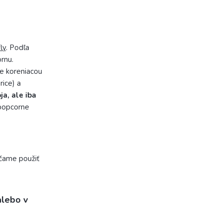
ly
. Podľa
rnu.
te koreniacou
ice) a
a, ale iba
popcorne
účame použiť
alebo v