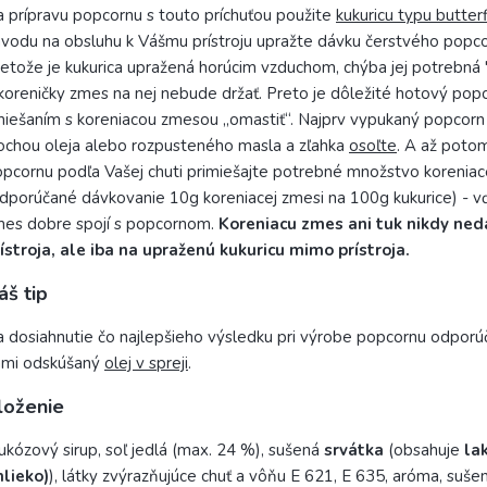
 prípravu popcornu s touto príchuťou použite
kukuricu typu butterf
vodu na obsluhu k Vášmu prístroju upražte dávku čerstvého popco
etože je kukurica upražená horúcim vzduchom, chýba jej potrebná
koreničky zmes na nej nebude držať. Preto je dôležité hotový pop
iešaním s koreniacou zmesou „omastiť“. Najprv vypukaný popcorn 
ochou oleja alebo rozpusteného masla a zľahka
osoľte
. A až poto
pcornu podľa Vašej chuti primiešajte potrebné množstvo koreniac
dporúčané dávkovanie 10g koreniacej zmesi na 100g kukurice) - vď
es dobre spojí s popcornom.
Koreniacu zmes ani tuk nikdy ned
ístroja, ale iba na upraženú kukuricu mimo prístroja.
áš tip
 dosiahnutie čo najlepšieho výsledku pri výrobe popcornu odpor
ami odskúšaný
olej v spreji
.
loženie
ukózový sirup, soľ jedlá (max. 24 %), sušená
srvátka
(obsahuje
la
lieko)
), látky zvýrazňujúce chuť a vôňu E 621, E 635, aróma, suše