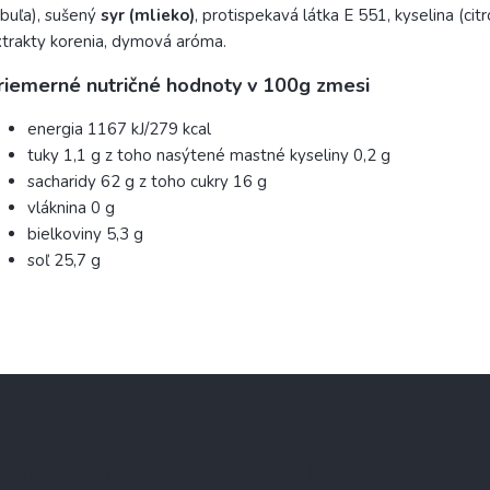
ibuľa), sušený
syr (mlieko)
, protispekavá látka E 551, kyselina (cit
trakty korenia, dymová aróma.
riemerné nutričné hodnoty v 100g zmesi
energia 1167 kJ/279 kcal
tuky 1,1 g z toho nasýtené mastné kyseliny 0,2 g
sacharidy 62 g z toho cukry 16 g
vláknina 0 g
bielkoviny 5,3 g
soľ 25,7 g
Informácie pre vás
Dokumenty a inform