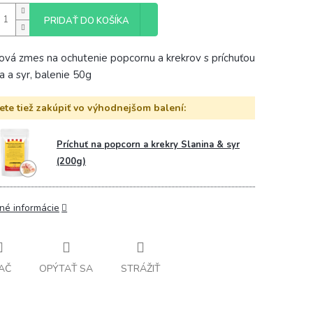
PRIDAŤ DO KOŠÍKA
ová zmes na ochutenie popcornu a krekrov s príchuťou
na a syr, balenie 50g
te tiež zakúpiť vo výhodnejšom balení:
Príchuť na popcorn a krekry Slanina & syr
(200g)
lné informácie
AČ
OPÝTAŤ SA
STRÁŽIŤ