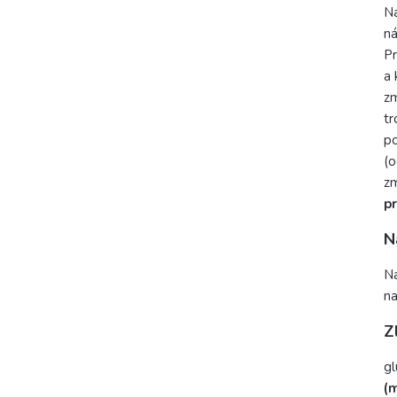
Na
ná
Pr
a 
zm
tr
po
(o
zm
pr
N
Na
n
Z
gl
(m