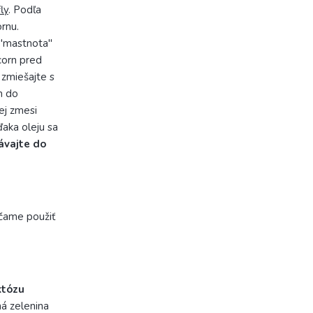
ly
. Podľa
rnu.
 "mastnota"
corn pred
zmiešajte s
m do
ej zmesi
aka oleju sa
ávajte do
účame použiť
któzu
ná zelenina