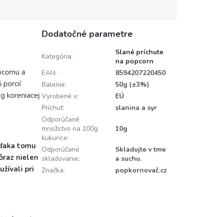
Dodatočné parametre
Slané príchute
Kategória
:
na popcorn
pcornu a
EAN
:
8594207220450
 porcií
Balenie
:
50g (±3%)
g koreniacej
Vyrobené v
:
EÚ
Príchuť
:
slanina a syr
Odporúčané
množstvo na 100g
10g
kukurice
:
 vďaka tomu
Odporúčané
Skladujte v tme
ôraz nielen
skladovanie
:
a suchu.
žívali pri
Značka
:
popkornovač.cz