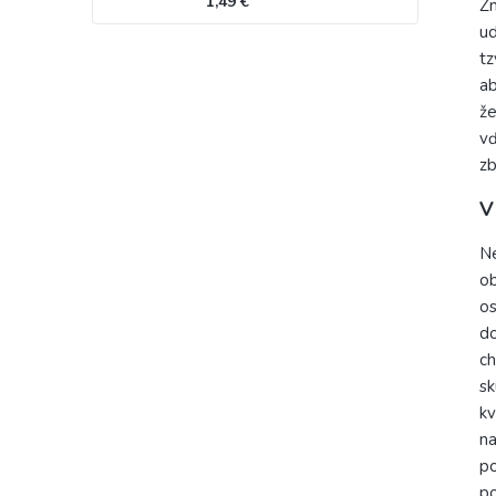
1,49 €
Zm
ud
tz
ab
že
vď
zb
V
Ne
ob
os
do
ch
s
kv
na
po
po