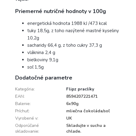
Priemerné nutričné ​​hodnoty v 100g
energetická hodnota 1988 kJ /473 kcal
tuky 18,5g, z toho nasýtené mastné kyseliny
10,2g
sacharidy 66,4 g, z toho cukry 37,3 g
vláknina 2,4 g
bielkoviny 9,1g
soľ 1,5g
Dodatočné parametre
Kategória
:
Flipz praclíky
EAN
:
8594207221471
Balenie
:
6x90g
Príchuť
:
mliečna čokoláda/soľ
Vyrobené v
:
UK
Odporúčané
Skladujte v suchu a
skladovanie
:
chlade.