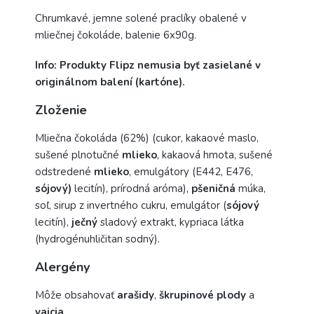
Chrumkavé, jemne solené praclíky obalené v
mliečnej čokoláde, balenie 6x90g.
Info: Produkty Flipz nemusia byť zasielané v
originálnom balení (kartóne).
Zloženie
Mliečna čokoláda (62%) (cukor, kakaové maslo,
sušené plnotučné
mlieko
, kakaová hmota, sušené
odstredené
mlieko
, emulgátory (E442, E476,
sójový)
lecitín), prírodná aróma),
pšeničná
múka,
soľ, sirup z invertného cukru, emulgátor (
sójový
lecitín),
ječný
sladový extrakt, kypriaca látka
(hydrogénuhličitan sodný).
Alergény
Môže obsahovať
arašidy
,
škrupinové plody
a
vajcia
.