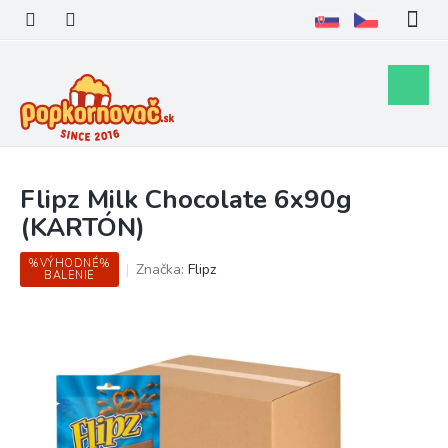
Prejsť
na
obsah
Nákupn
košík
Flipz Milk Chocolate 6x90g
(KARTÓN)
%VÝHODNÉ%
Značka:
Flipz
BALENIE