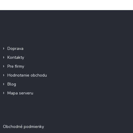
Z
á
p
ä
Informácie pre vás
t
i
Doprava
e
Kontakty
Pre firmy
Hodnotenie obchodu
Blog
Mapa serveru
Dokumenty a informácie
Obchodné podmienky