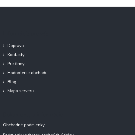
Z
á
p
ä
Informácie pre vás
t
i
Doprava
e
Kontakty
Pre firmy
Hodnotenie obchodu
Blog
Mapa serveru
Dokumenty a informácie
Obchodné podmienky