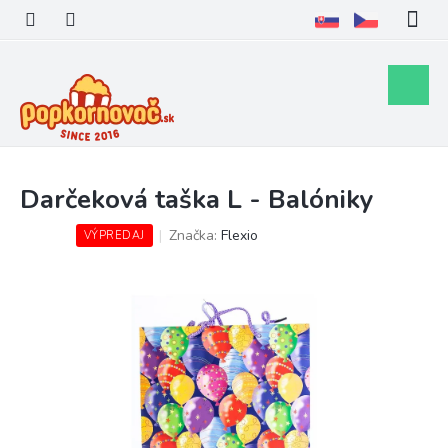
Prejsť
na
obsah
Nákupn
košík
Darčeková taška L - Balóniky
Značka:
Flexio
VÝPREDAJ