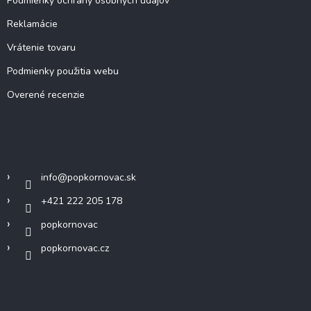
Podmienky ochrany osobných údajov
Reklamácie
Vrátenie tovaru
Podmienky použitia webu
Overené recenzie
Kontakt
info
@
popkornovac.sk
+421 222 205 178
popkornovac
popkornovac.cz
Odoberať newsletter