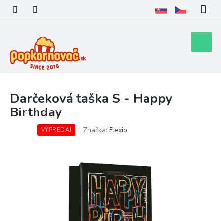
Prejsť
na
obsah
Nákupn
košík
Darčeková taška S - Happy
Birthday
Značka:
Flexio
VÝPREDAJ