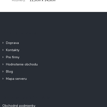
Rozmery
:
11,3cm x 14,5cm
Z
á
p
ä
Informácie pre vás
t
i
Doprava
e
Kontakty
Pre firmy
Hodnotenie obchodu
Blog
Mapa serveru
Dokumenty a informácie
Obchodné podmienky