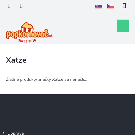
Prejsť
na
obsah
Nákupn
košík
Xatze
Žiadne produkty značky
Xatze
sa nenašli...
Z
á
p
ä
Informácie pre vás
t
i
Doprava