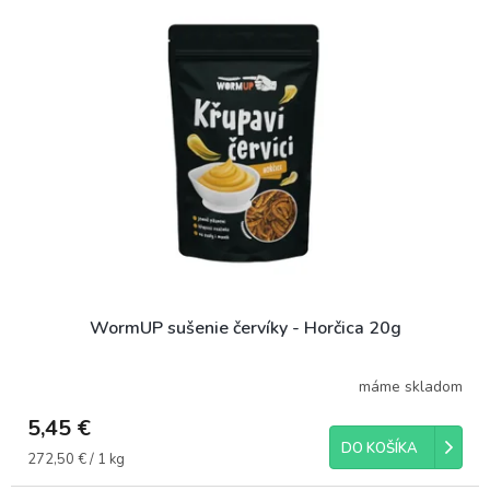
WormUP sušenie červíky - Horčica 20g
máme skladom
5,45 €
DO KOŠÍKA
Jednotková
272,50 € / 1 kg
cena: