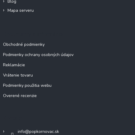
Blog
p
Mapa serveru
i
s
u
Dokumenty a informácie
Obchodné podmienky
Podmienky ochrany osobných údajov
Reklamácie
Vrátenie tovaru
Podmienky použitia webu
Overené recenzie
Kontakt
info
@
popkornovac.sk