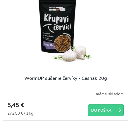
i
o
s
d
p
u
r
k
o
t
d
o
u
v
k
t
o
v
WormUP sušenie červíky - Cesnak 20g
máme skladom
5,45 €
DO KOŠÍKA
Jednotková
272,50 € / 1 kg
cena: