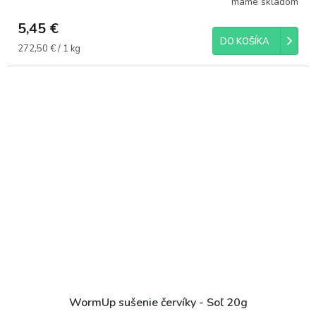
máme skladom
5,45 €
DO KOŠÍKA
Jednotková
272,50 € / 1 kg
cena:
WormUp sušenie červíky - Soľ 20g