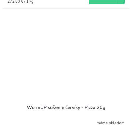
Jednotková
272,50 € / 1 kg
cena:
WormUP sušenie červíky - Pizza 20g
máme skladom