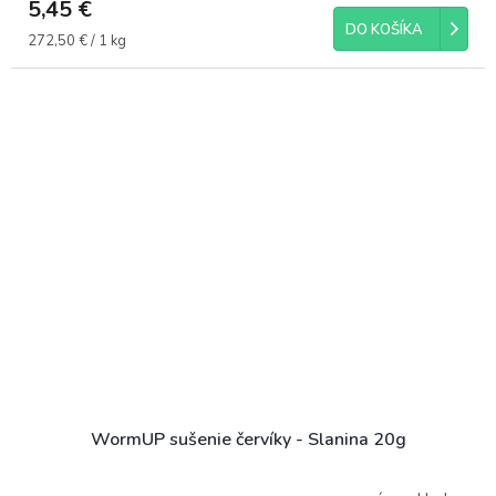
5,45 €
DO KOŠÍKA
Jednotková
272,50 € / 1 kg
cena:
WormUP sušenie červíky - Slanina 20g