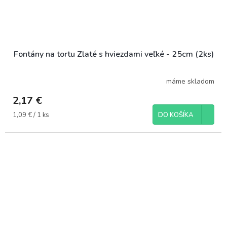
Fontány na tortu Zlaté s hviezdami veľké - 25cm (2ks)
máme skladom
2,17 €
Jednotková
1,09 € / 1 ks
DO KOŠÍKA
cena: