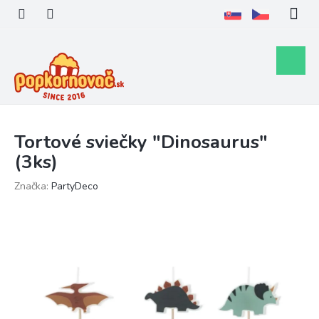
Prejsť
na
obsah
Nákupn
košík
Tortové sviečky "Dinosaurus"
(3ks)
Značka:
PartyDeco