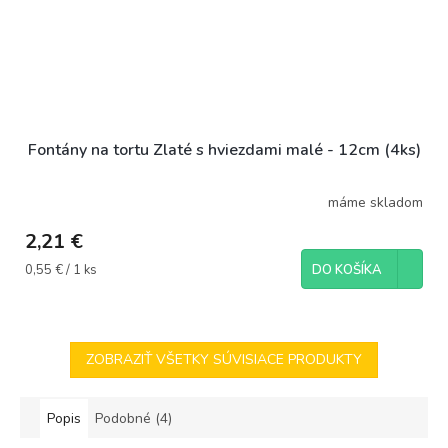
Fontány na tortu Zlaté s hviezdami malé - 12cm (4ks)
máme skladom
2,21 €
Jednotková
0,55 € / 1 ks
DO KOŠÍKA
cena:
ZOBRAZIŤ VŠETKY SÚVISIACE PRODUKTY
Popis
Podobné (4)