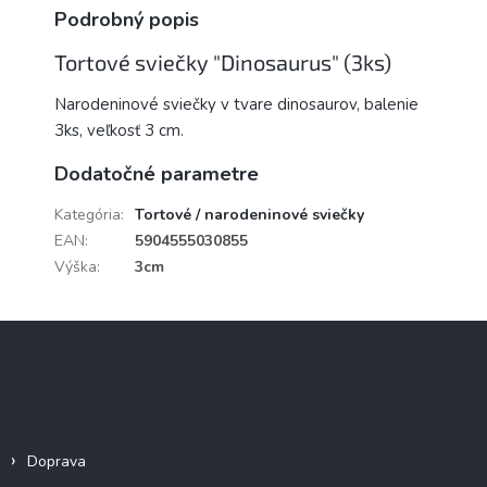
Podrobný popis
Tortové sviečky "Dinosaurus" (3ks)
Narodeninové sviečky v tvare dinosaurov, balenie
3ks, veľkosť 3 cm.
Dodatočné parametre
Kategória
:
Tortové / narodeninové sviečky
EAN
:
5904555030855
Výška
:
3cm
Z
á
p
ä
Informácie pre vás
t
i
Doprava
e