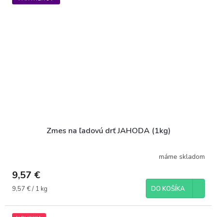
Zmes na ľadovú drť JAHODA (1kg)
máme skladom
9,57 €
Jednotková
9,57 € / 1 kg
DO KOŠÍKA
cena: