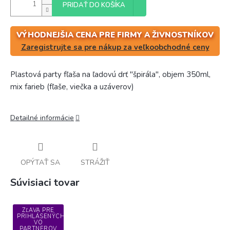
PRIDAŤ DO KOŠÍKA
VÝHODNEJŠIA CENA PRE FIRMY A ŽIVNOSTNÍKOV
Zaregistrujte sa pre nákup za veľkoobchodné ceny
Plastová party fľaša na ľadovú drť "špirála", objem 350ml,
mix farieb (fľaše, viečka a uzáverov)
Detailné informácie
OPÝTAŤ SA
STRÁŽIŤ
Súvisiaci tovar
ZĽAVA PRE
PRIHLÁSENÝCH
VO
PARTNEROV