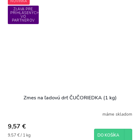
NOVINKA
ZĽAVA PRE
PRIHLÁSENÝCH
VO
PARTNEROV
Zmes na ľadovú drť ČUČORIEDKA (1 kg)
máme skladom
9,57 €
Jednotková
9,57 € / 1 kg
DO KOŠÍKA