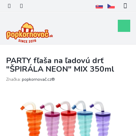
Prejsť
na
obsah
Nákupn
košík
PARTY fľaša na ľadovú drť
"ŠPIRÁLA NEON" MIX 350ml
Značka:
popkornovač.cz®