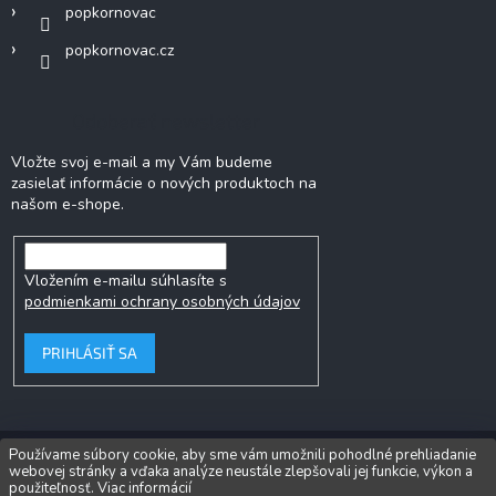
popkornovac
popkornovac.cz
Odoberať newsletter
Vložte svoj e-mail a my Vám budeme
zasielať informácie o nových produktoch na
našom e-shope.
Vložením e-mailu súhlasíte s
podmienkami ochrany osobných údajov
PRIHLÁSIŤ SA
Používame súbory cookie, aby sme vám umožnili pohodlné prehliadanie
webovej stránky a vďaka analýze neustále zlepšovali jej funkcie, výkon a
Copyright 2026
Popkornovač.sk
. Všetky práva vyhradené.
Upraviť
použiteľnosť.
Viac informácií
nastavenie cookies