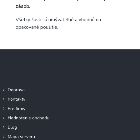
zásob.
Všetky časti sú umývateľné a vhodné na
opakované použitie.
Z
á
p
ä
Informácie pre vás
t
i
Doprava
e
Kontakty
Pre firmy
Hodnotenie obchodu
Blog
Mapa serveru