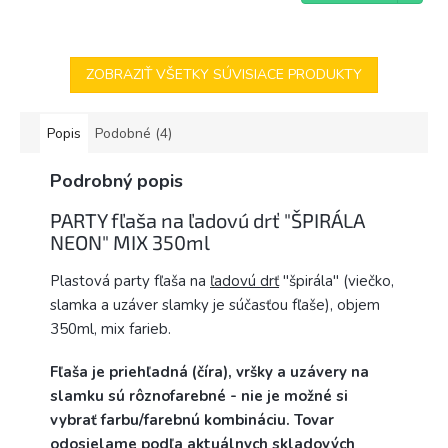
cena:
ZOBRAZIŤ VŠETKY SÚVISIACE PRODUKTY
Popis
Podobné (4)
Podrobný popis
PARTY fľaša na ľadovú drť "ŠPIRÁLA
NEON" MIX 350ml
Plastová party fľaša na
ľadovú drť
"špirála" (viečko,
slamka a uzáver slamky je súčasťou fľaše), objem
350ml, mix farieb.
Fľaša je priehľadná (číra), vršky a uzávery na
slamku sú rôznofarebné - nie je možné si
vybrať farbu/farebnú kombináciu. Tovar
odosielame podľa aktuálnych skladových