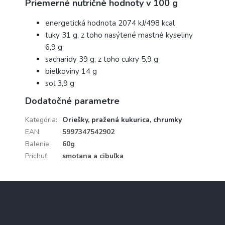
Priemerné nutričné hodnoty v 100 g
energetická hodnota 2074 kJ/498 kcal
tuky 31 g, z toho nasýtené mastné kyseliny
6,9 g
sacharidy 39 g, z toho cukry 5,9 g
bielkoviny 14 g
soľ 3,9 g
Dodatočné parametre
Kategória
:
Oriešky, pražená kukurica, chrumky
EAN
:
5997347542902
Balenie
:
60g
Príchuť
:
smotana a cibuľka
Z
á
p
ä