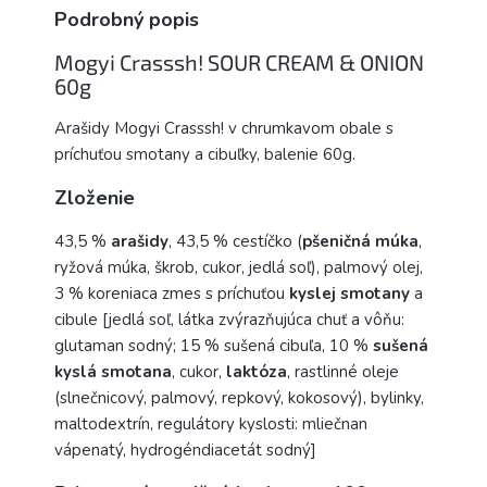
Podrobný popis
Mogyi Crasssh! SOUR CREAM & ONION
60g
Arašidy Mogyi Crasssh! v chrumkavom obale s
príchuťou smotany a cibuľky, balenie 60g.
Zloženie
43,5 %
arašidy
, 43,5 % cestíčko (
pšeničná múka
,
ryžová múka, škrob, cukor, jedlá soľ), palmový olej,
3 % koreniaca zmes s príchuťou
kyslej smotany
a
cibule [jedlá soľ, látka zvýrazňujúca chuť a vôňu:
glutaman sodný; 15 % sušená cibuľa, 10 %
sušená
kyslá smotana
, cukor,
laktóza
, rastlinné oleje
(slnečnicový, palmový, repkový, kokosový), bylinky,
maltodextrín, regulátory kyslosti: mliečnan
vápenatý, hydrogéndiacetát sodný]