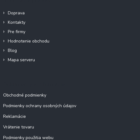
Informácie pre vás
t
i
Doprava
e
Kontakty
Pre firmy
Hodnotenie obchodu
Blog
Mapa serveru
Dokumenty a informácie
Obchodné podmienky
Podmienky ochrany osobných údajov
Reklamácie
Vrátenie tovaru
Podmienky použitia webu