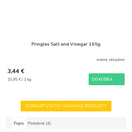
Pringles Salt and Vinegar 165g
máme skladom
3,44 €
Jednotková
20,85 € / 1 kg
DO KOŠÍKA
cena:
ZOBRAZIŤ VŠETKY SÚVISIACE PRODUKTY
Popis
Podobné (4)