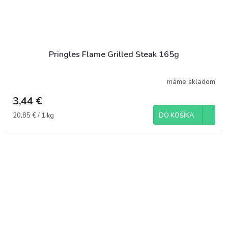
Pringles Flame Grilled Steak 165g
máme skladom
3,44 €
Jednotková
20,85 € / 1 kg
DO KOŠÍKA
cena: