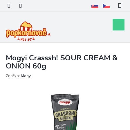
Prejsť
na
obsah
Nákupn
košík
Mogyi Crasssh! SOUR CREAM &
ONION 60g
Značka:
Mogyi