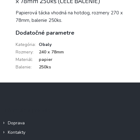
x 78mm 250ks (CELÉ BALENIE)
Papierová tácka vhodná na hotdog, rozmery 270 x
78mm, balenie 250ks.
Dodatočné parametre
Kategória
:
Obaly
Rozmery
:
240 x 78mm
Materiál
:
papier
Balenie
:
250ks
Z
á
p
ä
Informácie pre vás
t
i
Doprava
e
Kontakty