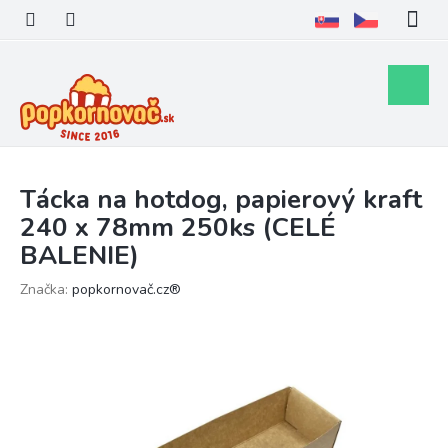
Prejsť
na
obsah
Nákupn
košík
Tácka na hotdog, papierový kraft
240 x 78mm 250ks (CELÉ
BALENIE)
Značka:
popkornovač.cz®