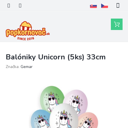
Prejsť
na
obsah
Nákupn
košík
Balóniky Unicorn (5ks) 33cm
Značka:
Gemar