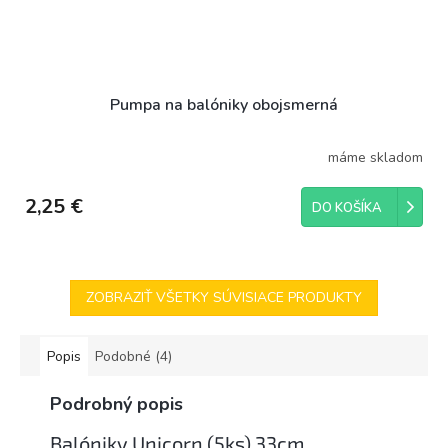
Pumpa na balóniky obojsmerná
máme skladom
2,25 €
DO KOŠÍKA
ZOBRAZIŤ VŠETKY SÚVISIACE PRODUKTY
Popis
Podobné (4)
Podrobný popis
Balóniky Unicorn (5ks) 33cm