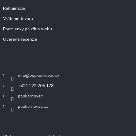
Reklamácie
Vrátenie tovaru
Podmienky použitia webu
Overené recenzie
Kontakt
info
@
popkornovac.sk
+421 222 205 178
popkornovac
popkornovac.cz
Odoberať newsletter