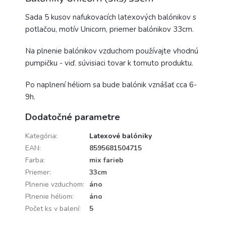
Sada 5 kusov nafukovacích latexových balónikov s
potlačou, motív Unicorn, priemer balónikov 33cm.
Na plnenie balónikov vzduchom používajte vhodnú
pumpičku - viď. súvisiaci tovar k tomuto produktu.
Po naplnení héliom sa bude balónik vznášať cca 6-
9h.
Dodatočné parametre
Kategória
:
Latexové balóniky
EAN
:
8595681504715
Farba
:
mix farieb
Priemer
:
33cm
Plnenie vzduchom
:
áno
Plnenie héliom
:
áno
Počet ks v balení
:
5