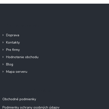
Z
á
p
ä
Informácie pre vás
t
i
Doprava
e
Kontakty
Pre firmy
Hodnotenie obchodu
Blog
Mapa serveru
Dokumenty a informácie
Obchodné podmienky
Podmienky ochrany osobných údajov