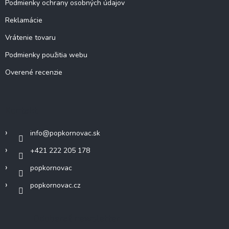
Podmienky ochrany osobných údajov
Reklamácie
Vrátenie tovaru
Podmienky použitia webu
Overené recenzie
Kontakt
info
@
popkornovac.sk
+421 222 205 178
popkornovac
popkornovac.cz
Odoberať newsletter