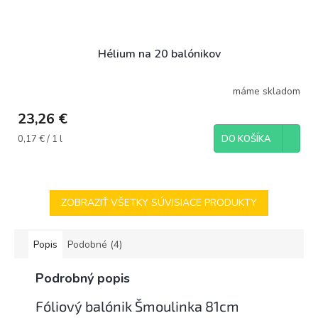
Hélium na 20 balónikov
máme skladom
23,26 €
Jednotková
0,17 € / 1 l
DO KOŠÍKA
cena:
ZOBRAZIŤ VŠETKY SÚVISIACE PRODUKTY
Popis
Podobné (4)
Podrobný popis
Fóliový balónik Šmoulinka 81cm