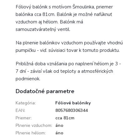
Fóliový balónik s motívom Šmoulinka, priemer
balónika cca 81cm. Balónik je možné nafúknuť
vzduchom aj héliom. Balónik má
samouzatvárateľný ventil.
Na plnenie balónikov vzduchom používajte vhodnú
pumpičku - viď. súvisiaci tovar k tomuto produktu.
Približná doba vznášania po naplnení héliom je 3 -
7 dní - závisí však od teploty a atmosférických
podmienok.
Dodatočné parametre
Kategória
:
Fóliové balóniky
EAN
:
8057680306344
Priemer
:
cca 81cm
Plnenie vzduchom
:
áno
Plnenie héliom
:
áno