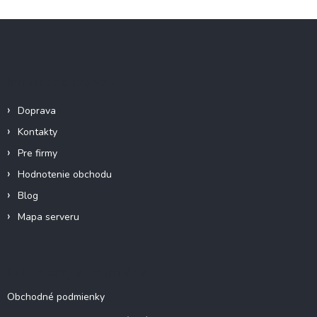
Z
á
p
ä
Informácie pre vás
t
i
Doprava
e
Kontakty
Pre firmy
Hodnotenie obchodu
Blog
Mapa serveru
Dokumenty a informácie
Obchodné podmienky