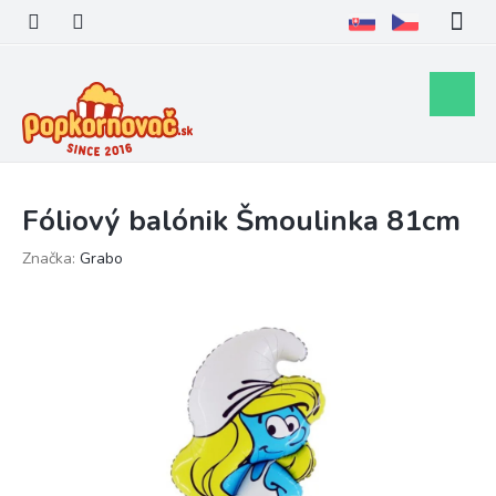
Prejsť
na
obsah
Nákupn
košík
Fóliový balónik Šmoulinka 81cm
Značka:
Grabo