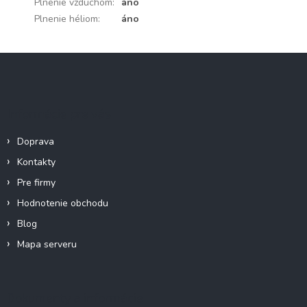
Plnenie vzduchom
:
áno
Plnenie héliom
:
áno
Z
á
p
ä
Informácie pre vás
t
i
Doprava
e
Kontakty
Pre firmy
Hodnotenie obchodu
Blog
Mapa serveru
Dokumenty a informácie