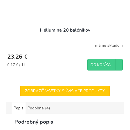
Hélium na 20 balónikov
máme skladom
23,26 €
Jednotková
0,17 € / 1 l
DO KOŠÍKA
cena:
ZOBRAZIŤ VŠETKY SÚVISIACE PRODUKTY
Popis
Podobné (4)
Podrobný popis