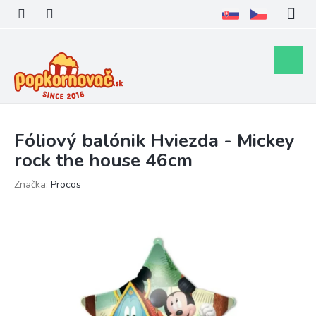
Prejsť
na
obsah
Nákupn
košík
Fóliový balónik Hviezda - Mickey
rock the house 46cm
Značka:
Procos