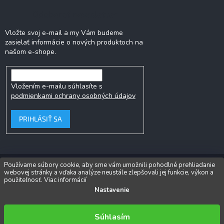
Odoberať newsletter
Vložte svoj e-mail a my Vám budeme
zasielať informácie o nových produktoch na
našom e-shope.
Vložením e-mailu súhlasíte s
podmienkami ochrany osobných údajov
PRIHLÁSIŤ SA
Používame súbory cookie, aby sme vám umožnili pohodlné prehliadanie
webovej stránky a vďaka analýze neustále zlepšovali jej funkcie, výkon a
Copyright 2026
Popkornovač.sk
. Všetky práva vyhradené.
Upraviť
použiteľnosť.
Viac informácií
nastavenie cookies
Nastavenie
Vytvoril Shoptet
Súhlasím