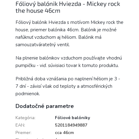
Fóliový balónik Hviezda - Mickey rock
the house 46cm
Fóliový balónik Hviezda s motívom Mickey rock the
house, priemer balónika 46cm. Balónik je možné
nafúknuť vzduchom aj héliom. Balónik má
samouzatvárateľný ventil.
Na plnenie balónikov vzduchom používajte vhodnú
pumpičku - viď. súvisiaci tovar k tomuto produktu.
Približná doba vznášania po naplnení héliom je 3 -
7 dní - závisí však od teploty a atmosférických
podmienok.
Dodatočné parametre
Kategória
:
Fóliové balóniky
EAN
:
5201184949887
Priemer
:
cca 46cm