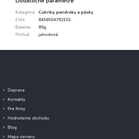
Dodatočné parametre
Kategória
:
Cukríky, pendreky a pásky
EAN
:
8436554792153
Balenie
:
80g
Príchuť
:
jahodová
Z
á
p
ä
Informácie pre vás
t
i
Doprava
e
Kontakty
Pre firmy
Hodnotenie obchodu
Blog
Mapa serveru