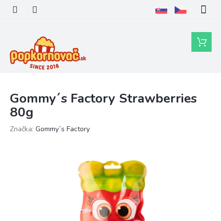
Prejsť
na
obsah
Nákupn
košík
Gommy´s Factory Strawberries
80g
Značka:
Gommy´s Factory