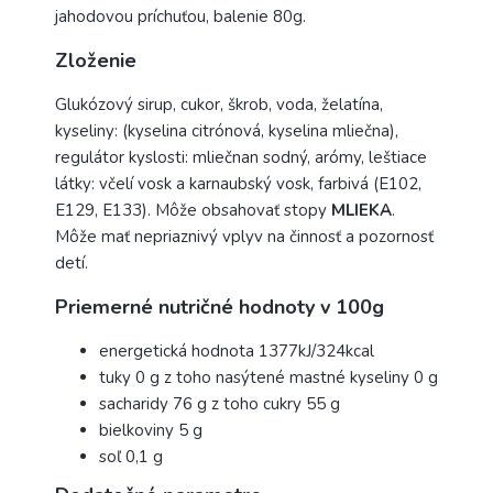
jahodovou príchuťou, balenie 80g.
Zloženie
Glukózový sirup, cukor, škrob, voda, želatína,
kyseliny: (kyselina citrónová, kyselina mliečna),
regulátor kyslosti: mliečnan sodný, arómy, leštiace
látky: včelí vosk a karnaubský vosk, farbivá (E102,
E129, E133). Môže obsahovať stopy
MLIEKA
.
Môže mať nepriaznivý vplyv na činnosť a pozornosť
detí.
Priemerné nutričné hodnoty v 100g
energetická hodnota 1377kJ/324kcal
tuky 0 g z toho nasýtené mastné kyseliny 0 g
sacharidy 76 g z toho cukry 55 g
bielkoviny 5 g
soľ 0,1 g