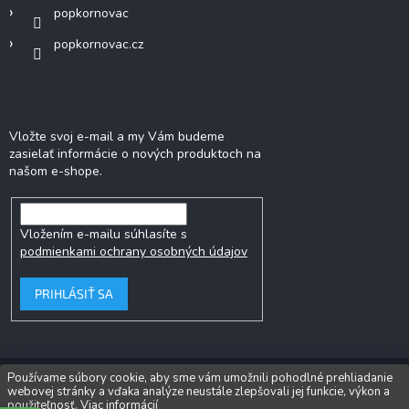
popkornovac
popkornovac.cz
Odoberať newsletter
Vložte svoj e-mail a my Vám budeme
zasielať informácie o nových produktoch na
našom e-shope.
Vložením e-mailu súhlasíte s
podmienkami ochrany osobných údajov
PRIHLÁSIŤ SA
Používame súbory cookie, aby sme vám umožnili pohodlné prehliadanie
webovej stránky a vďaka analýze neustále zlepšovali jej funkcie, výkon a
Copyright 2026
Popkornovač.sk
. Všetky práva vyhradené.
Upraviť
použiteľnosť.
Viac informácií