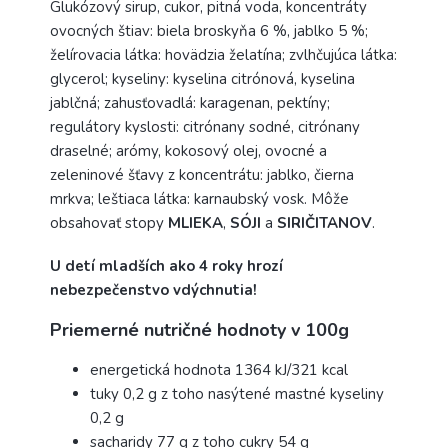
Glukózový sirup, cukor, pitná voda, koncentráty
ovocných štiav: biela broskyňa 6 %, jablko 5 %;
želírovacia látka: hovädzia želatína; zvlhčujúca látka:
glycerol; kyseliny: kyselina citrónová, kyselina
jablčná; zahusťovadlá: karagenan, pektíny;
regulátory kyslosti: citrónany sodné, citrónany
draselné; arómy, kokosový olej, ovocné a
zeleninové šťavy z koncentrátu: jablko, čierna
mrkva; leštiaca látka: karnaubský vosk. Môže
obsahovať stopy
MLIEKA
,
SÓJI
a
SIRIČITANOV
.
U detí mladších ako 4 roky hrozí
nebezpečenstvo vdýchnutia!
Priemerné nutričné ​​hodnoty v 100g
energetická hodnota 1364 kJ/321 kcal
tuky 0,2 g z toho nasýtené mastné kyseliny
0,2 g
sacharidy 77 g z toho cukry 54 g