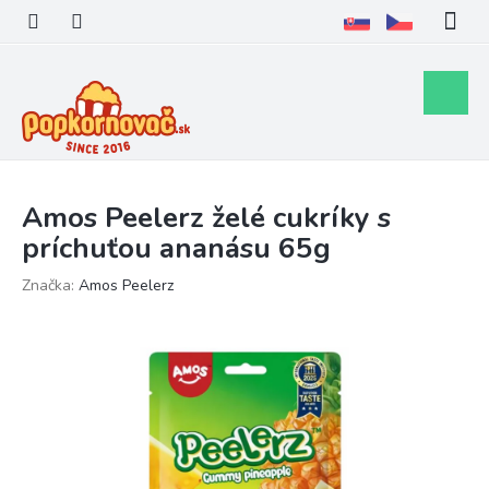
Prejsť
na
obsah
Nákupn
košík
Amos Peelerz želé cukríky s
príchuťou ananásu 65g
Značka:
Amos Peelerz