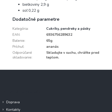
bielkoviny 2,9 g
soľ 0,22 g
Dodatočné parametre
Kategória
:
Cukríky, pendreky a pásky
EAN
:
6936756289632
Balenie
:
65g
Príchuť
:
ananás
Odporúčané
Skladujte v suchu, chráňte pred
skladovanie
:
teplom.
Z
á
p
ä
Informácie pre vás
t
i
Doprava
e
Kontakty