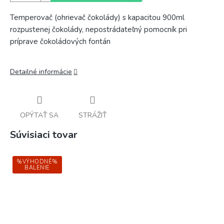
Temperovač (ohrievač čokolády) s kapacitou 900ml
rozpustenej čokolády, nepostrádateľný pomocník pri
príprave čokoládových fontán
Detailné informácie
OPÝTAŤ SA
STRÁŽIŤ
Súvisiaci tovar
%VÝHODNÉ%
BALENIE