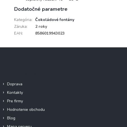
Dodatočné parametre
Kategória
:
Čokoládové fontány
Záruka
:
2 roky
EAN
:
8586019943023
Z
á
p
ä
Informácie pre vás
t
i
Doprava
e
Kontakty
Pre firmy
Hodnotenie obchodu
Blog
Mapa serveru