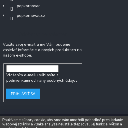
popkornovac
popkornovac.cz
Odoberať newsletter
Vložte svoj e-mail a my Vám budeme
zasielať informácie o nových produktoch na
našom e-shope.
Vložením e-mailu súhlasíte s
podmienkami ochrany osobných údajov
PRIHLÁSIŤ SA
Používame súbory cookie, aby sme vám umožnili pohodlné prehliadanie
webovej stránky a vďaka analýze neustále zlepšovali jej funkcie, výkon a
Copyright 2026
Popkornovač.sk
. Všetky práva vyhradené.
Upraviť