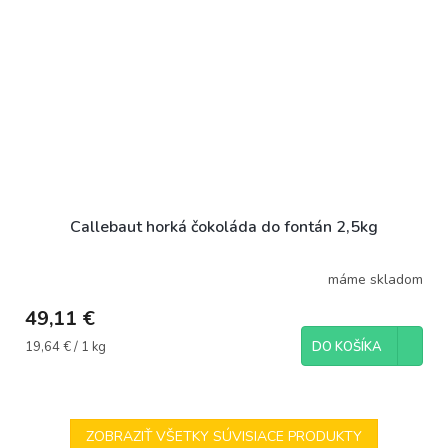
Callebaut horká čokoláda do fontán 2,5kg
máme skladom
49,11 €
Jednotková
19,64 € / 1 kg
DO KOŠÍKA
cena:
ZOBRAZIŤ VŠETKY SÚVISIACE PRODUKTY