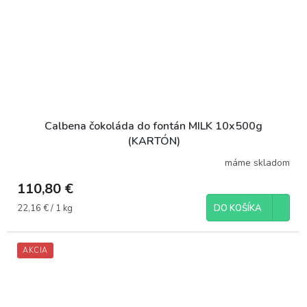
Calbena čokoláda do fontán MILK 10x500g
(KARTÓN)
máme skladom
110,80 €
Jednotková
22,16 € / 1 kg
DO KOŠÍKA
cena:
AKCIA