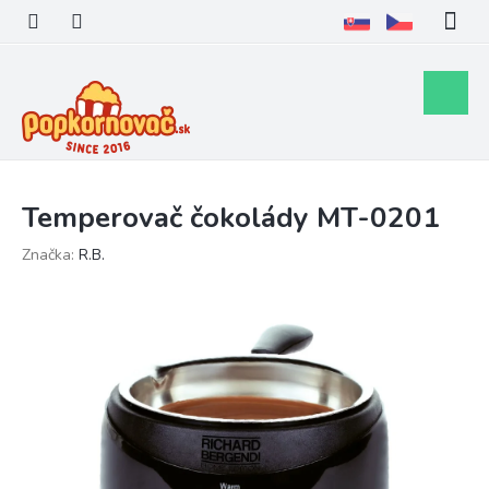
Prejsť
na
obsah
Nákupn
košík
Temperovač čokolády MT-0201
Značka:
R.B.