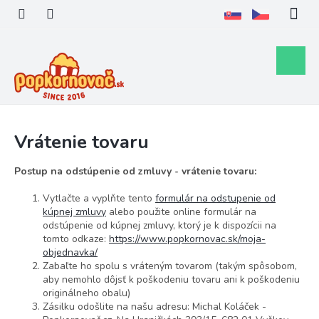
Prejsť
na
obsah
Nákupn
košík
Vrátenie tovaru
Postup na odstúpenie od zmluvy - vrátenie tovaru:
Vytlačte a vyplňte tento
formulár na odstupenie od
kúpnej zmluvy
alebo použite online formulár na
odstúpenie od kúpnej zmluvy, ktorý je k dispozícii na
tomto odkaze:
https://www.popkornovac.sk/moja-
objednavka/
Zabaľte ho spolu s vráteným tovarom (takým spôsobom,
aby nemohlo dôjsť k poškodeniu tovaru ani k poškodeniu
originálneho obalu)
Zásilku odošlite na našu adresu: Michal Koláček -