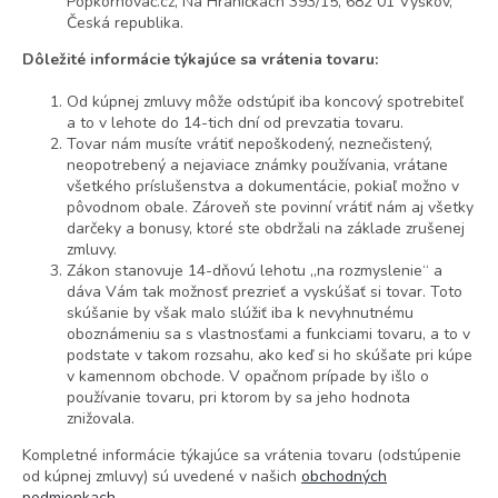
Popkornovač.cz, Na Hraničkách 393/15, 682 01 Vyškov,
Česká republika.
Dôležité informácie týkajúce sa vrátenia tovaru:
Od kúpnej zmluvy môže odstúpiť iba koncový spotrebiteľ
a to v lehote do 14-tich dní od prevzatia tovaru.
Tovar nám musíte vrátiť nepoškodený, neznečistený,
neopotrebený a nejaviace známky používania, vrátane
všetkého príslušenstva a dokumentácie, pokiaľ možno v
pôvodnom obale. Zároveň ste povinní vrátiť nám aj všetky
darčeky a bonusy, ktoré ste obdržali na základe zrušenej
zmluvy.
Zákon stanovuje 14-dňovú lehotu „na rozmyslenie“ a
dáva Vám tak možnosť prezrieť a vyskúšať si tovar. Toto
skúšanie by však malo slúžiť iba k nevyhnutnému
oboznámeniu sa s vlastnosťami a funkciami tovaru, a to v
podstate v takom rozsahu, ako keď si ho skúšate pri kúpe
v kamennom obchode. V opačnom prípade by išlo o
používanie tovaru, pri ktorom by sa jeho hodnota
znižovala.
Kompletné informácie týkajúce sa vrátenia tovaru (odstúpenie
od kúpnej zmluvy) sú uvedené v našich
obchodných
podmienkach
.