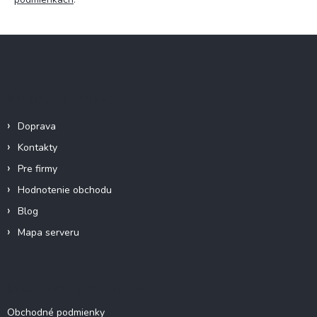
Z
á
p
ä
Informácie pre vás
t
i
Doprava
e
Kontakty
Pre firmy
Hodnotenie obchodu
Blog
Mapa serveru
Dokumenty a informácie
Obchodné podmienky