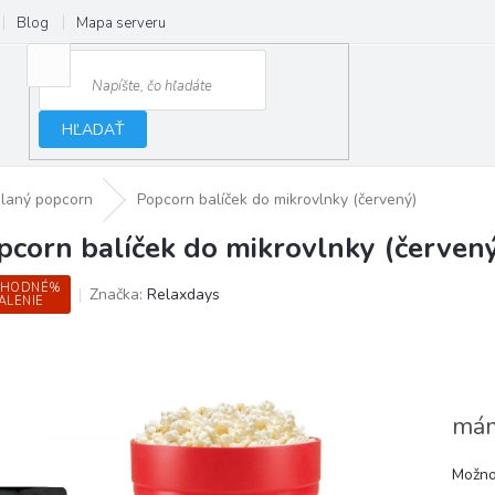
Blog
Mapa serveru
HĽADAŤ
slaný popcorn
Popcorn balíček do mikrovlnky (červený)
pcorn balíček do mikrovlnky (červen
ÝHODNÉ%
Značka:
Relaxdays
ALENIE
mám
Možno