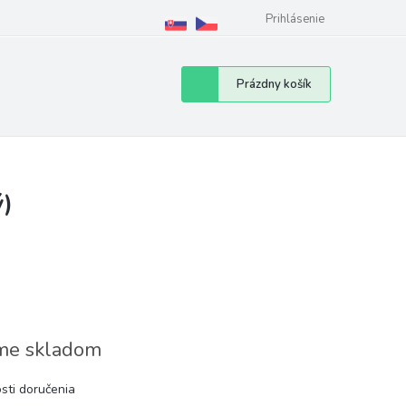
Prihlásenie
Nákupný
Prázdny košík
košík
ý)
e skladom
sti doručenia