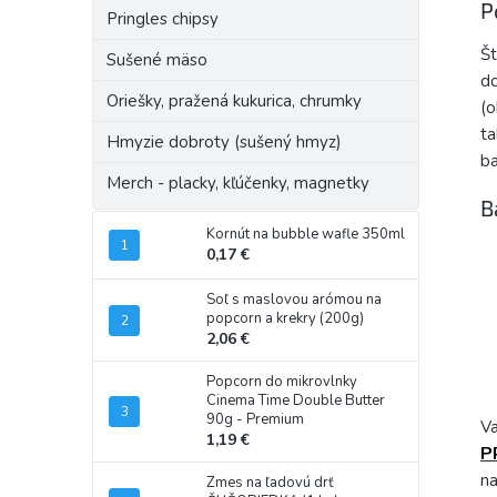
P
Pringles chipsy
Št
Sušené mäso
do
Oriešky, pražená kukurica, chrumky
(o
ta
Hmyzie dobroty (sušený hmyz)
ba
Merch - placky, kľúčenky, magnetky
B
Kornút na bubble wafle 350ml
0,17 €
Soľ s maslovou arómou na
popcorn a krekry (200g)
2,06 €
Popcorn do mikrovlnky
Cinema Time Double Butter
90g - Premium
Va
1,19 €
P
na
Zmes na ľadovú drť