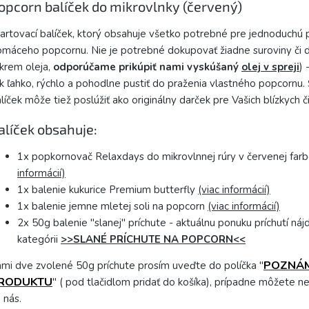
opcorn balíček do mikrovlnky (červený)
artovací balíček, ktorý obsahuje všetko potrebné pre jednoduchú 
máceho popcornu. Nie je potrebné dokupovať žiadne suroviny či 
krem oleja,
odporúčame prikúpiť nami vyskúšaný
olej v spreji
) 
k ľahko, rýchlo a pohodlne pustiť do praženia vlastného popcornu. 
líček môže tiež poslúžiť ako originálny darček pre Vašich blízkych či
alíček obsahuje:
1x popkornovač Relaxdays do mikrovlnnej rúry v červenej far
informácií)
1x balenie kukurice Premium butterfly
(viac informácií)
1x balenie jemne mletej soli na popcorn
(viac informácií)
2x 50g balenie "slanej" príchute - aktuálnu ponuku príchutí náj
kategórii
>>SLANÉ PRÍCHUTE NA POPCORN<<
POZNÁ
mi dve zvolené 50g príchute prosím uveďte do políčka "
RODUKTU
" ( pod tlačidlom pridať do košíka), prípadne môžete n
 nás.