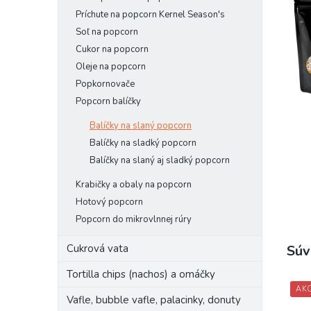
Príchute na popcorn Kernel Season's
Soľ na popcorn
Cukor na popcorn
Oleje na popcorn
Popkornovače
Popcorn balíčky
Balíčky na slaný popcorn
Balíčky na sladký popcorn
Balíčky na slaný aj sladký popcorn
Krabičky a obaly na popcorn
Hotový popcorn
Popcorn do mikrovlnnej rúry
Súv
Cukrová vata
Tortilla chips (nachos) a omáčky
AKC
Vafle, bubble vafle, palacinky, donuty