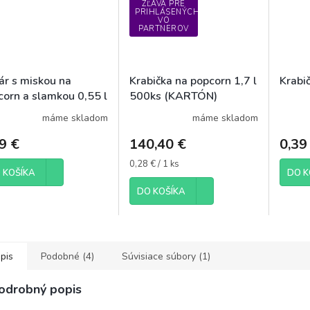
ZĽAVA PRE
PRIHLÁSENÝCH
VO
PARTNEROV
ár s miskou na
Krabička na popcorn 1,7 l
Krabi
corn a slamkou 0,55 l
500ks (KARTÓN)
ív Kukurica
máme skladom
máme skladom
9 €
140,40 €
0,39
Jednotková
0,28 € / 1 ks
 KOŠÍKA
DO K
cena:
DO KOŠÍKA
pis
Podobné (4)
Súvisiace súbory (1)
odrobný popis