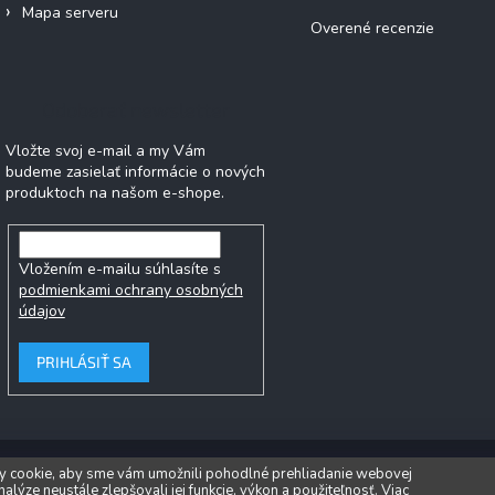
Mapa serveru
Overené recenzie
Odoberať newsletter
Vložte svoj e-mail a my Vám
budeme zasielať informácie o nových
produktoch na našom e-shope.
Vložením e-mailu súhlasíte s
podmienkami ochrany osobných
údajov
PRIHLÁSIŤ SA
ht 2026
Popkornovač.sk
. Všetky práva vyhradené.
Upraviť nastavenie
 cookie, aby sme vám umožnili pohodlné prehliadanie webovej
nalýze neustále zlepšovali jej funkcie, výkon a použiteľnosť.
Viac