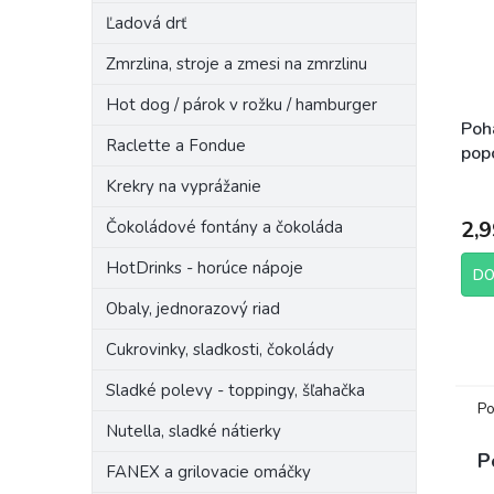
Ľadová drť
Zmrzlina, stroje a zmesi na zmrzlinu
Hot dog / párok v rožku / hamburger
Poh
Raclette a Fondue
pop
mot
Krekry na vyprážanie
2,9
Čokoládové fontány a čokoláda
HotDrinks - horúce nápoje
DO
Obaly, jednorazový riad
Cukrovinky, sladkosti, čokolády
Sladké polevy - toppingy, šľahačka
Po
Nutella, sladké nátierky
P
FANEX a grilovacie omáčky