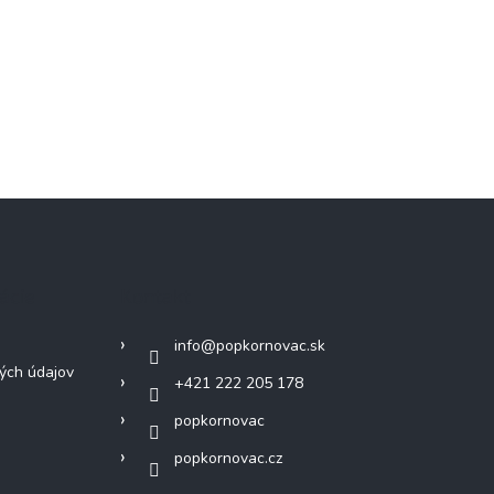
ácie
Kontakt
info
@
popkornovac.sk
ých údajov
+421 222 205 178
popkornovac
popkornovac.cz