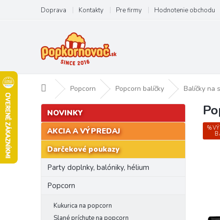
Prejsť
Doprava
Kontakty
Pre firmy
Hodnotenie obchodu
na
obsah
Domov
Popcorn
Popcorn balíčky
Balíčky na 
Po
B
Preskočiť
NOVINKY
kategórie
o
č
%V
AKCIA A VÝPREDAJ
B
n
Darčekové poukazy
ý
p
Party doplnky, balóniky, hélium
a
n
Popcorn
e
l
Kukurica na popcorn
Slané príchute na popcorn