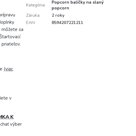
Popcorn balíčky na slaný
Kategória
:
popcorn
prípravu
Záruka
:
2 roky
doplnky
EAN
:
8594207221211
- môžete sa
Štartovací
 priateľov.
be
(viac
dete v
MKA K
echať výber