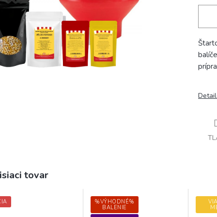
Štart
balíč
prípr
Detai
TL
isiaci tovar
IA
%VÝHODNÉ%
VI
BALENIE
M