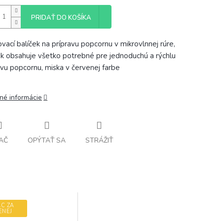
PRIDAŤ DO KOŠÍKA
ovací balíček na prípravu popcornu v mikrovlnnej rúre,
ek obsahuje všetko potrebné pre jednoduchú a rýchlu
avu popcornu, miska v červenej farbe
lné informácie
AČ
OPÝTAŤ SA
STRÁŽIŤ
AC ZA
ENEJ